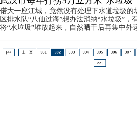
武汉市每年打捞5万立方米“水垃圾
偌大一座江城，竟然没有处理下水道垃圾的
区排水队“八仙过海”想办法消纳“水垃圾”，
将“水垃圾”堆放起来，自然晒干后再集中外
|<<
上一页
301
302
303
304
305
306
307
>>|