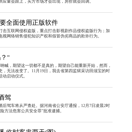
，供应量会跟上，买方市场才会出现，房价就会回调。
关要全面使用正版软件
打击互联网侵权盗版，重点打击影视剧作品侵权盗版行为；加
电视网络销售侵犯知识产权和假冒伪劣商品的欺诈行为。
？"
的呐喊，期望这一切都不是真的，期望自己能重新开始，然而，
，无法改变了。11月19日，我去省第四监狱采访田须宝的时
活动启动仪式。
酒驾
后驾车将从严查处。据河南省公安厅通报，12月7日凌晨2时
危险方法危害公共安全罪”批准逮捕。