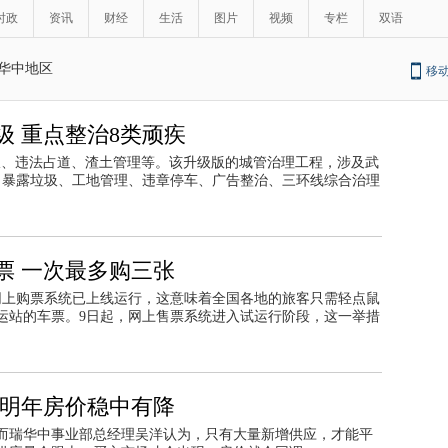
时政
资讯
财经
生活
图片
视频
专栏
双语
华中地区
移
 重点整治8类顽疾
圾、违法占道、渣土管理等。该升级版的城管治理工程，涉及武
、暴露垃圾、工地管理、违章停车、广告整治、三环线综合治理
票 一次最多购三张
网上购票系统已上线运行，这意味着全国各地的旅客只需轻点鼠
运站的车票。9日起，网上售票系统进入试运行阶段，这一举措
汉明年房价稳中有降
而瑞华中事业部总经理吴洋认为，只有大量新增供应，才能平