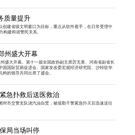
务质量提升
以创建省级文明窗口为目标，重点从软件着手，在日常受理中
努力构建和谐警民关系。
郑州盛大开幕
在郑州盛大开幕。第十一届全国政协副主席厉无畏、河南省副省长
中国国际贸易促进会、国家发改委宏观经济研究院、沙特驻华
机构的领导共同出席了盛会。
警紧急扑救后送医救治
南省郴州市交警支队浇汽油自焚，被值勤干警紧急扑灭后迅速送往
环保局当场叫停