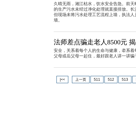
久晴无雨，湘江枯水，饮水安全告急。前天
的生产污水未经过净化处理就直接排放。长
但现场未将污水处理工艺流程上墙，执法人
墙。
法师差点骗走老人8500元 
安全，关系着每个人的生命与健康，牵系着
父母或岳父母一起住，最好跟老人讲一讲骗
|<<
上一页
511
512
513