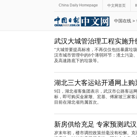
China Daily Homepage
中文网首页
中国在线
>
武汉大城管治理工程实施升级
“大城管要提高标准，不再仅仅包括暴露垃
汉市城市管理中的8个薄弱环节：渣土污染
及高速路底下的垃圾等。
湖北三大客运站开通网上购
9日，湖北省客集团表示，武汉市公路客运
标，即可购买金家墩、宏基、傅家坡三家客
目前在湖北省尚属首次。
新房供给充足 专家预测武
岁末年初，楼市调控政策丝毫没有松懈。克