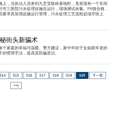
晚上，当执法人员来到九芝堂陡岭基地时，竟发现有一个车间
沙市三医院污水处理设施在运行，现场测试余氯、PH值合格，
员要求其加强设施运行管理，污水处理工艺流程必须尽快上
揭秘街头新骗术
每个家庭的幸福与温暖。警方建议，家中年轻子女如跟年老的
子的惯用手法，提高其防骗意识。
514
515
516
517
518
519
520
下一页
>>|