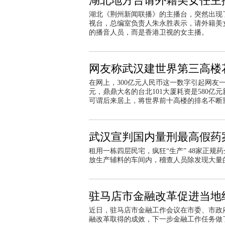
湖北地方台请外籍美女任主播
湖北《荆州新闻联播》的主播台，突然出现
视台，总编室负责人朱永胜表示，请外籍美
的播音人员，而是香港卫视的女主播。
网友称武汉建世界第三高楼花
在网上，300亿元人民币这一数字引起网友
元，鼎鼎大名的台北101大厦耗资是580亿
可谓后来居上，将世界前十高楼的排名不断
武汉宣判国内量刑最高假药
租用一栋四层民宅，疯狂“生产” 48家正规
放生产辅料的车间内，稽查人员除发现大量
驻马店市金融改革促进当地
近日，驻马店市金融工作会议在市委、市政
融改革取得的成效，下一步金融工作任务做