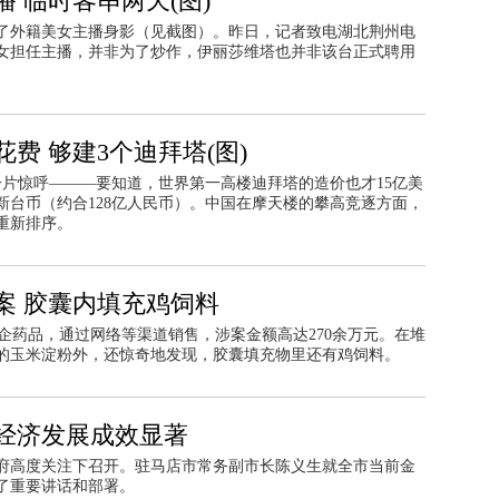
 临时客串两天(图)
了外籍美女主播身影（见截图）。昨日，记者致电湖北荆州电
女担任主播，并非为了炒作，伊丽莎维塔也并非该台正式聘用
费 够建3个迪拜塔(图)
一片惊呼———要知道，世界第一高楼迪拜塔的造价也才15亿美
元新台币（约合128亿人民币）。中国在摩天楼的攀高竞逐方面，
重新排序。
案 胶囊内填充鸡饲料
药企药品，通过网络等渠道销售，涉案金额高达270余万元。在堆
的玉米淀粉外，还惊奇地发现，胶囊填充物里还有鸡饲料。
经济发展成效显著
府高度关注下召开。驻马店市常务副市长陈义生就全市当前金
了重要讲话和部署。