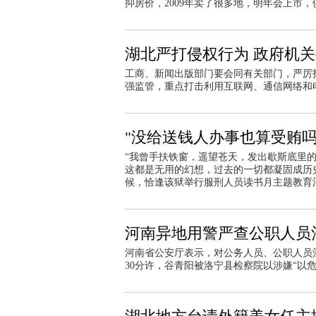
抑房价，2009年卖了很多地，明年会上市
湖北严打侵权行为 政府机
工商、新闻出版部门要会同有关部门，严厉
强监管，重点打击利用互联网、通信网络和
"没给送钱人办事也算受贿吗
“我曾手扶铁窗，遥望苍天，发出歇斯底里
这都是无用的幻想，过去的一切都凝固成历史
候，恰逢该狱举行服刑人员读书月主题教育
河南异地用警严查公职人员
河南省公安厅表示，对公务人员、公职人员酒
30分许，谷青阳被洛宁县检察院以涉嫌“以