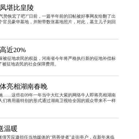
刻凤堪比皇陵
太气势恢宏了吧?”日前，一篇半年前的旧帖被好事网友给翻了出
个官员豪华墓地，并附带数张墓地照片，对此，墓主儿子则回
高近20%
保被征地农民的权益，河南省今年将严格执行新的征地补偿标
了被征地农民的社会保障费用。
集体亮相湖南春晚
施……这些在09年一年当中大红大紫的网络牛人即将亮相湖南
红人们将用最特别的形式通过湖南卫视给全国的观众带来不一样
送温暖
张倩芳应邀担任当地媒体的“慈善使者”走街串户，在新年来临