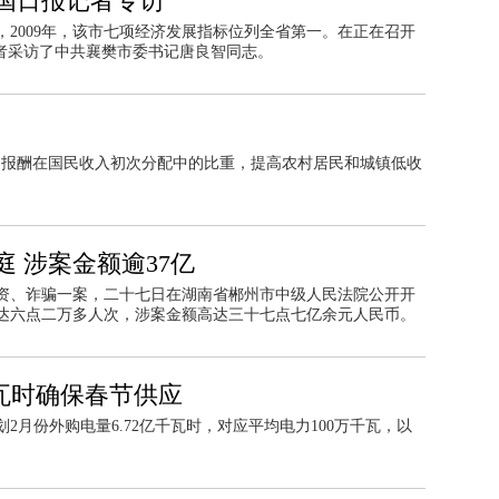
国日报记者专访
2009年，该市七项经济发展指标位列全省第一。在正在召开
记者采访了中共襄樊市委书记唐良智同志。
动报酬在国民收入初次分配中的比重，提高农村居民和城镇低收
 涉案金额逾37亿
资、诈骗一案，二十七日在湖南省郴州市中级人民法院公开开
达六点二万多人次，涉案金额高达三十七点七亿余元人民币。
千瓦时确保春节供应
月份外购电量6.72亿千瓦时，对应平均电力100万千瓦，以