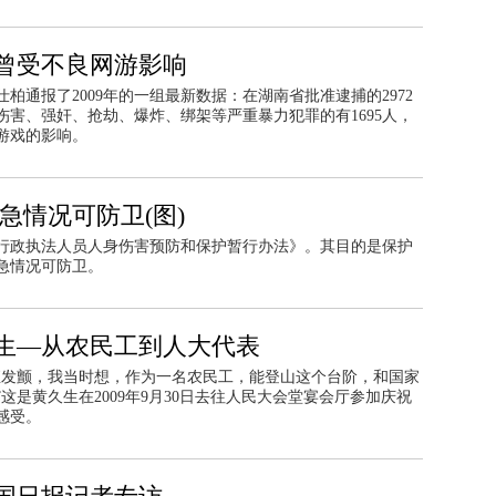
曾受不良网游影响
通报了2009年的一组最新数据：在湖南省批准逮捕的2972
害、强奸、抢劫、爆炸、绑架等严重暴力犯罪的有1695人，
游戏的影响。
急情况可防卫(图)
行政执法人员人身伤害预防和保护暂行办法》。其目的是保护
急情况可防卫。
生—从农民工到人大代表
直发颤，我当时想，作为一名农民工，能登山这个台阶，和国家
”这是黄久生在
2009
年
9
月
30
日去往人民大会堂宴会厅参加庆祝
感受。