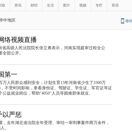
时政
资讯
财经
生活
图片
视频
专栏
双语
华中地区
移
网络视频直播
河南省高级人民法院院长张立勇表示，河南实现庭审过程全公
要全部公开。
国第一
万人民群众感到安全；计划生育13年河南省少生了3300万
预约，不受时间影响，拿着身份证、驾驶证、学生证、军官证等证
公益就业岗位，帮助“4050”人员等困难群体就业。
犯予以严惩
披露，去年湖北省法院全年受理、审结一审刑事案件两万余件，
4人。