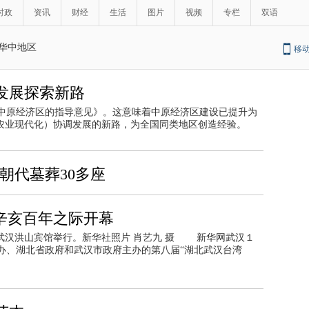
时政
资讯
财经
生活
图片
视频
专栏
双语
华中地区
移
发展探索新路
中原经济区的指导意见》。这意味着中原经济区建设已提升为
和农业现代化）协调发展的新路，为全国同类地区创造经验。
朝代墓葬30多座
辛亥百年之际开幕
在武汉洪山宾馆举行。新华社照片 肖艺九 摄 新华网武汉１
办、湖北省政府和武汉市政府主办的第八届“湖北武汉台湾