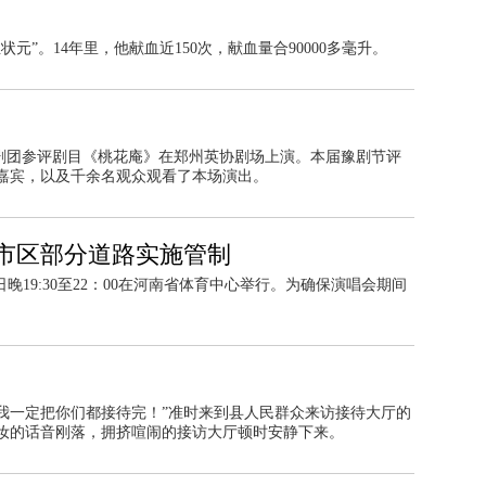
”。14年里，他献血近150次，献血量合90000多毫升。
郸市东风剧团参评剧目《桃花庵》在郑州英协剧场上演。本届豫剧节评
嘉宾，以及千余名观众观看了本场演出。
间市区部分道路实施管制
日晚19:30至22：00在河南省体育中心举行。为确保演唱会期间
我一定把你们都接待完！”准时来到县人民群众来访接待大厅的
汝的话音刚落，拥挤喧闹的接访大厅顿时安静下来。