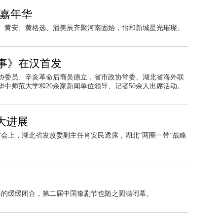
和嘉年华
、黄安、黄格选、潘美辰齐聚河南固始，怡和新城星光璀璨。
事》在汉首发
协委员、辛亥革命后裔吴德立，省市政协常委、湖北省海外联
中师范大学和20余家新闻单位领导、记者50余人出席活动。
大进展
布会上，湖北省发改委副主任肖安民透露，湖北“两圈一带”战略
》大幕的缓缓闭合，第二届中国豫剧节也随之圆满闭幕。