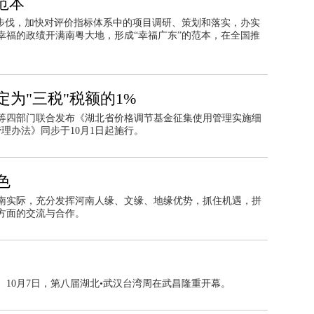
范本
型步伐，加快对评价指标体系中的项目调研、策划和落实，办实
幸福的政绩开满南粤大地，形成“幸福广东”的范本，在全国推
为"三税"税额的1%
等四部门联合发布《湖北省价格调节基金征集使用管理实施细
理办法》同步于10月1日起施行。
色
南实际，充分发挥河南人缘、文缘、地缘优势，抓住机遇，拼
方面的交流与合作。
幕
10月7日，第八届湖北•武汉台湾周在武昌隆重开幕。