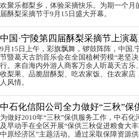
欢聚乐都梨乡，体验采摘快乐。为期一个月
届酥梨采摘节于9月15日盛大开幕。
中国·宁陵第四届酥梨采摘节上演
9月15日上午，彩旗飘舞，锣鼓阵阵，中国.
节暨葛天古韵音乐会在全国植树劳模“老坚决
行。来自海内外游人商客万余人听葛天古乐
收梨果、品脆甜酥梨、吃农家饭、住农家店，
人风情。
中石化信阳公司全力做好“三秋”保
为做好2010年“三秋”保供服务工作，中石
及早动手在全区开展“保供三秋促进粮食大
中原经济区”主题活动。通过采取保障资源