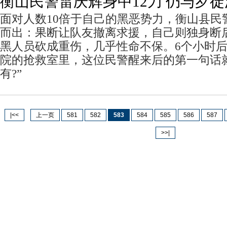
衡山民警雷庆辉身中12刀 仍与歹
面对人数10倍于自己的黑恶势力，衡山县民
而出：果断让队友撤离求援，自己则独身断
黑人员砍成重伤，几乎性命不保。6个小时
院的抢救室里，这位民警醒来后的第一句话
有?”
|<<
上一页
581
582
583
584
585
586
587
>>|