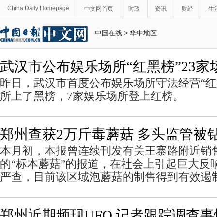
China Daily Homepage
中文网首页
时政
资讯
财经
生
中国在线
>
华中地区
武汉市公布娱乐场所“红黑榜”23家
昨日，武汉市首度公布娱乐场所守法经营“红
所上了黑榜，7家娱乐场所登上红榜。
郑州查获2万斤毒蘑菇 多头监管被钻
本月初，本报曾连续刊发有关王寨路附近销
的“标本蘑菇”的报道，在社会上引起巨大反
严查，目前该区域泡蘑菇的制售得到有效遏
郑州近期频现UFO 记者跟踪调查