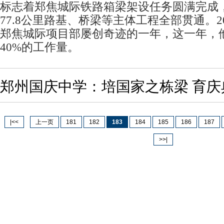
标志着郑焦城际铁路箱梁架设任务圆满完成
77.8公里路基、桥梁等主体工程全部贯通。2
郑焦城际项目部屡创奇迹的一年，这一年，
40%的工作量。
郑州国庆中学：培国家之栋梁 育庆
|<<
上一页
181
182
183
184
185
186
187
>>|