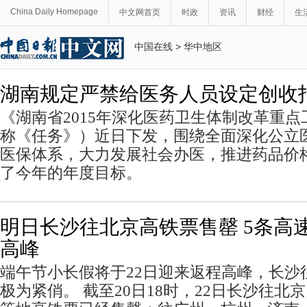
China Daily Homepage
中文网首页
时政
资讯
财经
生
中国在线
>
华中地区
湖南规定严禁给医务人员设定创收
《湖南省2015年深化医药卫生体制改革重
称《任务》）近日下发，围绕全面深化公立
医保体系，大力发展社会办医，推进药品价
了今年的年度目标。
明日长沙往北京高铁票售罄 5条高
高峰
端午节小长假将于22日迎来返程高峰，长沙
极为紧俏。 截至20日18时，22日长沙往