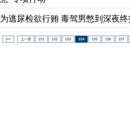
为逃尿检欲行贿 毒驾男憋到深夜终
|<<
上一页
151
152
153
154
155
156
157