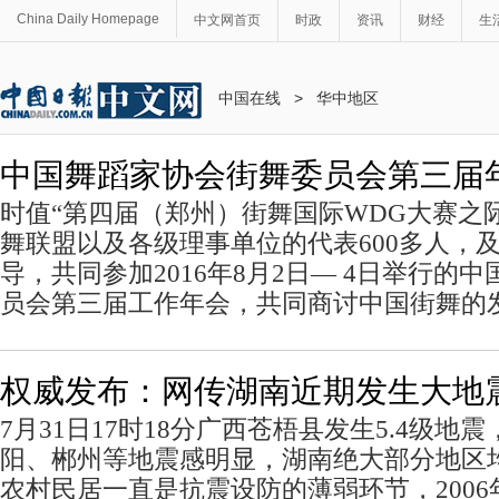
China Daily Homepage
中文网首页
时政
资讯
财经
生
中国在线
>
华中地区
中国舞蹈家协会街舞委员会第三届
时值“第四届（郑州）街舞国际WDG大赛之
舞联盟以及各级理事单位的代表600多人，
导，共同参加2016年8月2日— 4日举行的
员会第三届工作年会，共同商讨中国街舞的
权威发布：网传湖南近期发生大地
7月31日17时18分广西苍梧县发生5.4级地
阳、郴州等地震感明显，湖南绝大部分地区
农村民居一直是抗震设防的薄弱环节，200