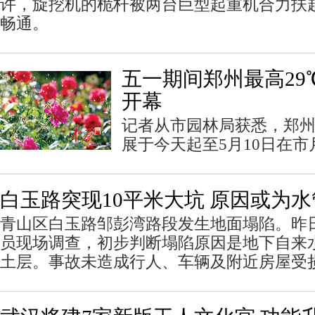
许，旋挖机的桅杆被两台巨型起重机合力扶
畅通。
五一期间郑州最高29
开幕
记者从市园林局获悉，郑
展于今天起至5月10日在
白玉路突现10平米大坑 原因或为
青山区白玉路邹彭湾路段发生地面塌陷。昨
员现场调查，初步判断塌陷原因是地下自来
土层。事故未造成行人、车辆及附近房屋受