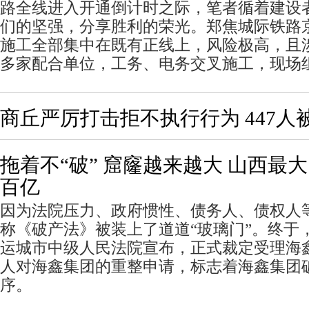
路全线进入开通倒计时之际，笔者循着建设
们的坚强，分享胜利的荣光。郑焦城际铁路
施工全部集中在既有正线上，风险极高，且涉
多家配合单位，工务、电务交叉施工，现场
商丘严厉打击拒不执行行为 447人
拖着不“破” 窟窿越来越大 山西最
百亿
因为法院压力、政府惯性、债务人、债权人
称《破产法》被装上了道道“玻璃门”。终于，
运城市中级人民法院宣布，正式裁定受理海
人对海鑫集团的重整申请，标志着海鑫集团
序。