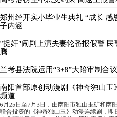
郑州经开实小毕业生典礼 “成长 感
子内涵
"捉奸"闹剧上演夫妻轮番报假警 
腾
兰考县法院运用“3+8”大陪审制合
南阳首部原创动漫剧《神奇独山玉
频道
6月25日至7月3日，由南阳市独山玉矿和南
联合投资的《神奇独山玉》动漫连续剧，即