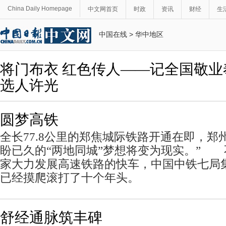
China Daily Homepage
中文网首页
时政
资讯
财经
生
中国在线
>
华中地区
将门布衣 红色传人——记全国敬
选人许光
圆梦高铁
全长77.8公里的郑焦城际铁路开通在即，郑
盼已久的“两地同城”梦想将变为现实。”
家大力发展高速铁路的快车，中国中铁七局
已经摸爬滚打了十个年头。
舒经通脉筑丰碑