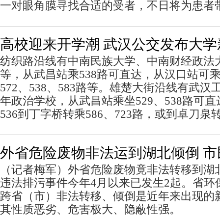
一对眼角膜寻找合适的受者，不日将为患者
高校迎来开学潮 武汉公交发布大学
纺织路沿线有中南民族大学、中南财经政法
等，从武昌站乘538路可直达，从汉口站可乘
572、538、583路等。雄楚大街沿线有武
年政治学校，从武昌站乘坐529、538路可
536到丁字桥转乘586、723路，或到卓刀泉转
外省危险废物非法运到湖北倾倒 市
（记者梅军）外省危险废物竟非法转移到湖
违法排污事件今年4月以来已发生2起。省环
跨省（市）非法转移、倾倒是近年来出现的
其性质恶劣、危害极大、隐蔽性强。