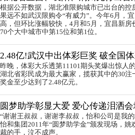
根据公开数据，湖北准限购城市已出台的控
果远不如武汉限购令“有威力”。今年6月，
高，但环比涨幅较快，4月和5月，宜昌新房
70个大中城市中第15位和第1位。
2.48亿!武汉中出体彩巨奖 破全国
昨晚，体彩大乐透第11101期头奖爆出惊人
湖北省彩民成为最大赢家，揽获其中的30注
奖金至少达到了2.48亿元。
圆梦助学彰显大爱 爱心传递泪洒会
“谢谢王叔叔，谢谢李叔叔，怡和公司是我的
怡和集团2011年“圆梦助学金”颁发现场，
裁的手，泣不成声。