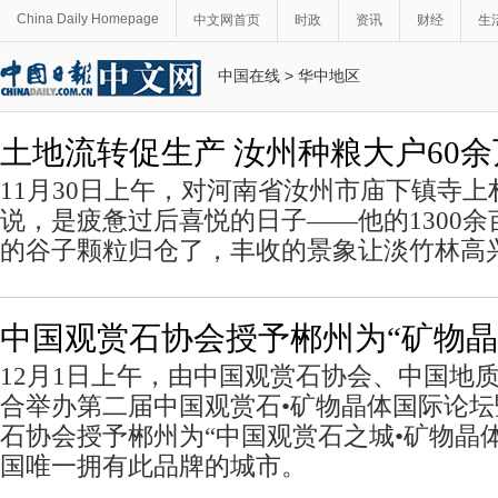
China Daily Homepage
中文网首页
时政
资讯
财经
生
中国在线
>
华中地区
土地流转促生产 汝州种粮大户60
11月30日上午，对河南省汝州市庙下镇寺
说，是疲惫过后喜悦的日子——他的1300余
的谷子颗粒归仓了，丰收的景象让淡竹林高
中国观赏石协会授予郴州为“矿物晶
12月1日上午，由中国观赏石协会、中国地
合举办第二届中国观赏石•矿物晶体国际论
石协会授予郴州为“中国观赏石之城•矿物晶
国唯一拥有此品牌的城市。