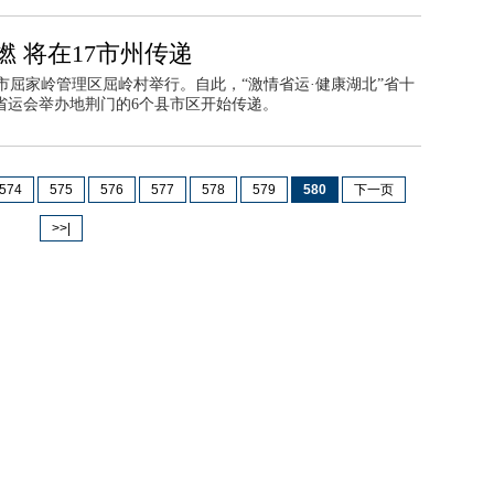
 将在17市州传递
市屈家岭管理区屈岭村举行。自此，“激情省运·健康湖北”省十
及省运会举办地荆门的6个县市区开始传递。
574
575
576
577
578
579
580
下一页
>>|