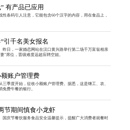
” 有产品已应用
线性条码引人注意，它能包含60个汉字的内容，用在食品上，
妻”引千名美女报名
。昨日，一家婚恋网站在汉口黄兴路举行第二场千万富翁相亲
品贤妻”席位，晋级难度远超应聘空姐。
小额账户管理费
从三季度开始，征收小额账户管理费。据悉，这是继工、农、
消免费午餐的银行。
两节期间慎食小龙虾
节、国庆节餐饮服务食品安全温馨提示，提醒广大消费者就餐时