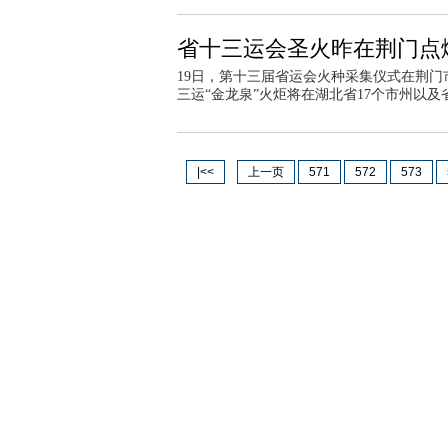
省十三运会圣火昨在荆门点燃
19日，第十三届省运会火种采集仪式在荆门
三运“金龙泉”火炬将在湖北省17个市州以
|<<
上一页
571
572
573