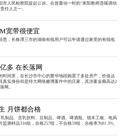
阳市人民检察院提起公诉。在曾轰动一时的“耒阳教师违规调动
要责任人之一。
0M宽带很便宜
获悉，长株潭三市的湖南有线用户可以申请通过家里的有线电
2亿多 在长落网
的时间里，在长沙市中心的繁华地段购置了多处房产，价值达
其真实身份却是特大网络赌博案件中的庄家，其涉案金额高达2
沙落网。
生 月饼都合格
、乳制品、含乳饮料、豆制品、啤酒、啤酒瓶、细木工板、电风
测样品316组，合格257组，不合格59组，合格率为81.3%。