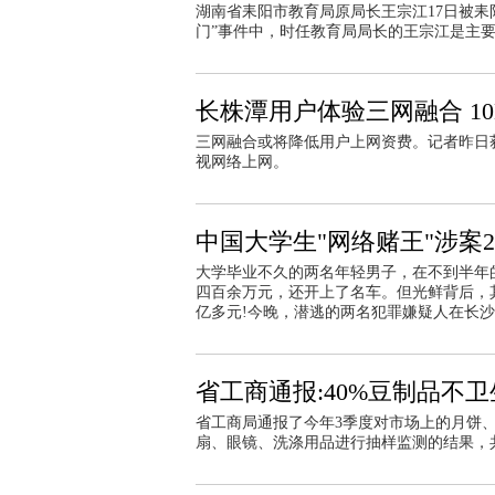
湖南省耒阳市教育局原局长王宗江17日被耒
门”事件中，时任教育局局长的王宗江是主
长株潭用户体验三网融合 1
三网融合或将降低用户上网资费。记者昨日
视网络上网。
中国大学生"网络赌王"涉案
大学毕业不久的两名年轻男子，在不到半年
四百余万元，还开上了名车。但光鲜背后，
亿多元!今晚，潜逃的两名犯罪嫌疑人在长
省工商通报:40%豆制品不卫
省工商局通报了今年3季度对市场上的月饼
扇、眼镜、洗涤用品进行抽样监测的结果，共监