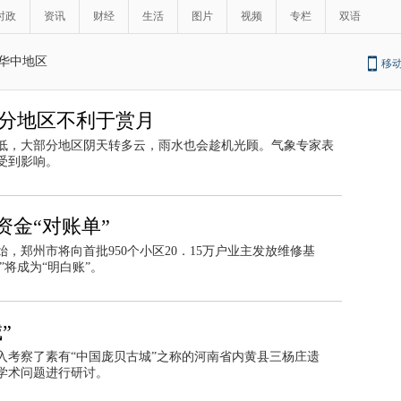
时政
资讯
财经
生活
图片
视频
专栏
双语
华中地区
移
部分地区不利于赏月
低，大部分地区阴天转多云，雨水也会趁机光顾。气象专家表
受到影响。
金“对账单”
，郑州市将向首批950个小区20．15万户业主发放维修基
”将成为“明白账”。
”
入考察了素有“中国庞贝古城”之称的河南省内黄县三杨庄遗
学术问题进行研讨。