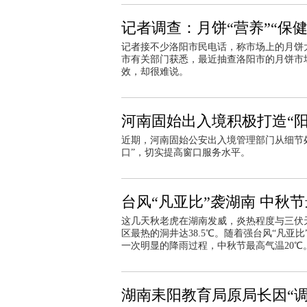
记者调查：月饼“营养”“保健
记者接不少洛阳市民电话，称市场上的月饼大
市有关部门获悉，最近抽查洛阳市的月饼市场
效，却很难说。
河南固始出入境积极打造“阳
近期，河南固始公安出入境管理部门从细节
口”，切实提高窗口服务水平。
台风“凡亚比”袭湖南 中秋节
这几天秋老虎在湖南发威，炎热程度与三伏天
区最热的洞井达38.5℃。随着强台风“凡亚
一次明显的降雨过程，中秋节最高气温20℃
湖南耒阳教育局原局长因“调