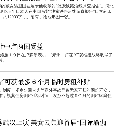
台市的藏友姚卫国在展示他收藏的“洮索铁路沿线调查报告”。河北
现1932年日本人在中国东北“洮索铁路沿线调查报告”日文刻印
，约12000字，并附有手绘地形图一张。
让中卢两国受益
鲍施１９日在卢森堡表示，“郑州－卢森堡”双枢纽战略取得了
益。
者可获最多６个月临时房租补贴
助制度，规定对因火灾等意外事故导致无家可归的困难群众，
准，视其住房困难延续时间，发放不超过６个月的困难家庭住
秀武汉上演 美女云集迎首届“国际瑜伽