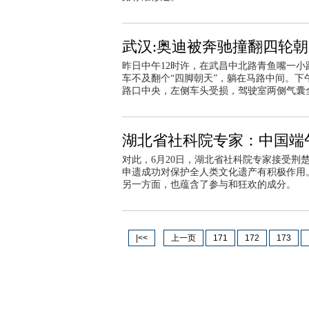
武汉:奥迪被奔驰撞翻四轮朝
昨日中午12时许，在武昌中北路青鱼嘴一
车不及翻个“四脚朝天”，躺在马路中间。下
路口中央，左侧车头受损，驾驶室两侧气囊
湖北省社科院专家：中国端
对此，6月20日，湖北省社科院专家接受
申遗成功对保护全人类文化遗产有积极作用
另一方面，也蕴含了参与和狂欢的成分。
|<<
上一页
171
172
173