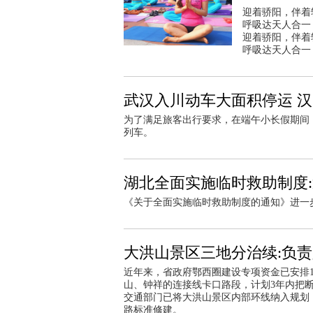
迎着骄阳，伴着
呼吸达天人合一
迎着骄阳，伴着
呼吸达天人合一
武汉入川动车大面积停运 
为了满足旅客出行要求，在端午小长假期间，
列车。
湖北全面实施临时救助制度
《关于全面实施临时救助制度的通知》进一
大洪山景区三地分治续:负
近年来，省政府鄂西圈建设专项资金已安排1
山、钟祥的连接线卡口路段，计划3年内把
交通部门已将大洪山景区内部环线纳入规划
路标准修建。