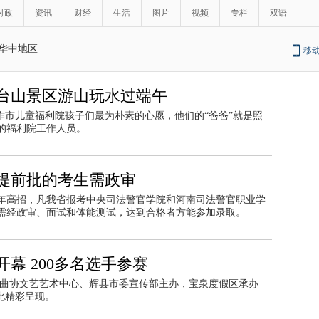
时政
资讯
财经
生活
图片
视频
专栏
双语
华中地区
移
台山景区游山玩水过端午
作市儿童福利院孩子们最为朴素的心愿，他们的“爸爸”就是照
的福利院工作人员。
提前批的考生需政审
年高招，凡我省报考中央司法警官学院和河南司法警官职业学
需经政审、面试和体能测试，达到合格者方能参加录取。
幕 200多名选手参赛
国曲协文艺艺术中心、辉县市委宣传部主办，宝泉度假区承办
此精彩呈现。