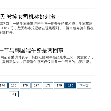
天 被撞女司机称好刺激
小路路口，一辆奥迪轿车行驶中与一辆奔驰轿车相撞，奥迪车刹
午1时30分，楚天都市报记者在现场看到，一辆白色奔驰车横在
全部打开。
午节与韩国端午祭是两回事
荆楚网记者采访时表示：韩国江陵端午祭已经本土化、民族化了，
。夏日新认为，江陵端午祭不仅仅具备一个节日的礼仪功能，
174
175
176
177
178
179
180
下一页
>>|