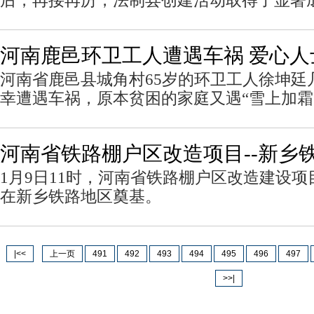
后，再接再厉，法制县创建活动取得了显著
河南鹿邑环卫工人遭遇车祸 爱心人
河南省鹿邑县城角村65岁的环卫工人徐坤廷
幸遭遇车祸，原本贫困的家庭又遇“雪上加霜
河南省铁路棚户区改造项目--新乡
1月9日11时，河南省铁路棚户区改造建设
在新乡铁路地区奠基。
|<<
上一页
491
492
493
494
495
496
497
>>|