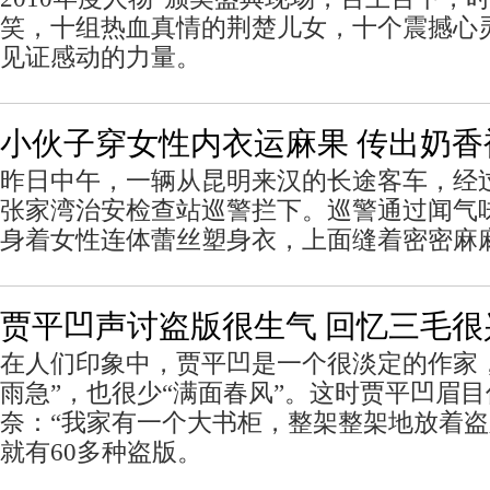
笑，十组热血真情的荆楚儿女，十个震撼心
见证感动的力量。
小伙子穿女性内衣运麻果 传出奶香
昨日中午，一辆从昆明来汉的长途客车，经
张家湾治安检查站巡警拦下。巡警通过闻气
身着女性连体蕾丝塑身衣，上面缝着密密麻
贾平凹声讨盗版很生气 回忆三毛很
在人们印象中，贾平凹是一个很淡定的作家
雨急”，也很少“满面春风”。这时贾平凹眉
奈：“我家有一个大书柜，整架整架地放着
就有60多种盗版。