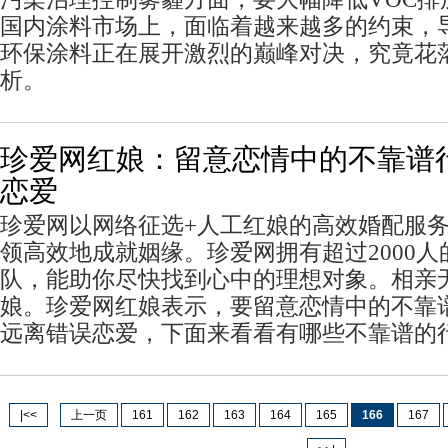
国内涂料市场上，面临着越来越多的约束，
环保涂料正在展开激烈的巅峰对决，究竟花
析。
珍爱网红娘：留意恋情中的不靠谱
恋爱
珍爱网以网络征选+人工红娘的高效婚配服
领高效地成就姻缘。珍爱网拥有超过2000
队，能助你尽快找到心中的理想对象。相亲
娘。珍爱网红娘表示，要留意恋情中的不靠
远离错误恋爱，下面来看看有哪些不靠谱的
|<<
上一页
161
162
163
164
165
166
167