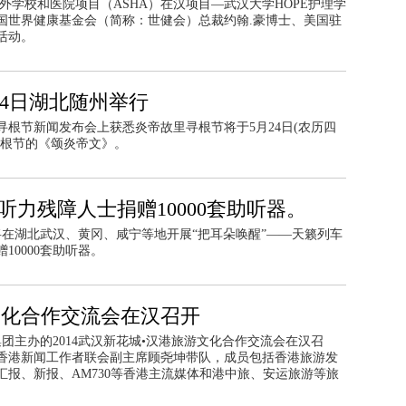
D)海外学校和医院项目（ASHA）在汉项目—武汉大学HOPE护理学
国世界健康基金会（简称：世健会）总裁约翰.豪博士、美国驻
活动。
24日湖北随州举行
寻根节新闻发布会上获悉炎帝故里寻根节将于5月24日(农历四
寻根节的《颂炎帝文》。
听力残障人士捐赠10000套助听器。
将在湖北武汉、黄冈、咸宁等地开展“把耳朵唤醒”——天籁列车
0000套助听器。
游文化合作交流会在汉召开
团主办的2014武汉新花城•汉港旅游文化合作交流会在汉召
香港新闻工作者联会副主席顾尧坤带队，成员包括香港旅游发
报、新报、AM730等香港主流媒体和港中旅、安运旅游等旅