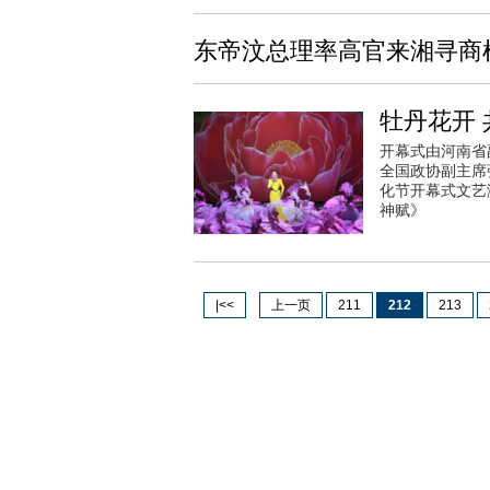
东帝汶总理率高官来湘寻商
牡丹花开 
开幕式由河南省
全国政协副主席
化节开幕式文艺
神赋》
|<<
上一页
211
212
213