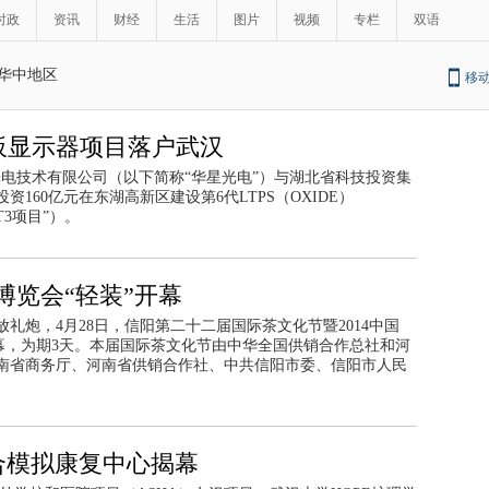
时政
资讯
财经
生活
图片
视频
专栏
双语
华中地区
移
平板显示器项目落户武汉
星光电技术有限公司（以下简称“华星光电”）与湖北省科技投资集
160亿元在东湖高新区建设第6代LTPS（OXIDE）
T3项目”）。
博览会“轻装”开幕
礼炮，4月28日，信阳第二十二届国际茶文化节暨2014中国
幕，为期3天。本届国际茶文化节由中华全国供销合作总社和河
南省商务厅、河南省供销合作社、中共信阳市委、信阳市人民
合模拟康复中心揭幕