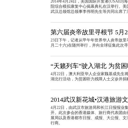
2014年4月24日，美国国际开发署(USAI
院综合模拟康复中心揭幕典礼在汉举行。美
武汉总领馆总领事李伟明先生等共同出席了
第六届炎帝故里寻根节 5月
23日下午，记者从甲午年世界华人炎帝故里
月二十六)在随州举行，并向全球征集此次
“天籁列车”驶入湖北 为贫困
4月22日，澳大利亚华人企业家魏基成先生
湖北行活动，为贫困听力残障人士义诊并捐赠1
2014武汉新花城•汉港旅
4月22日，由武汉市旅游局和长江日报报业集
开。此次参会的香港媒体、旅行商代表团由
展局以及香港都市日报、成报、大公报、文汇
行商。