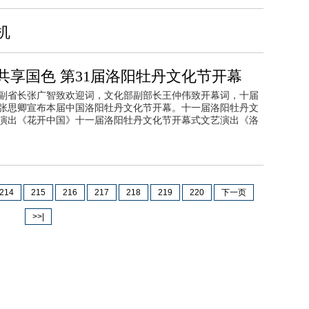
机
共享国色 第31届洛阳牡丹文化节开幕
副省长张广智致欢迎词，文化部副部长王仲伟致开幕词，十届
张思卿宣布本届中国洛阳牡丹文化节开幕。十一届洛阳牡丹文
演出《花开中国》十一届洛阳牡丹文化节开幕式文艺演出《洛
214
215
216
217
218
219
220
下一页
>>|