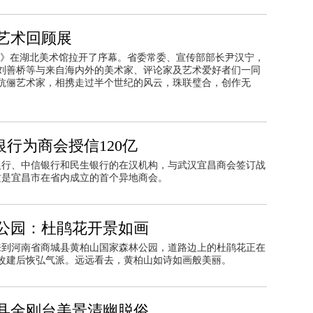
艺术回顾展
回顾展》在湖北美术馆拉开了序幕。省委常委、宣传部部长尹汉宁，
刘善桥等与来自海内外的美术家、评论家及艺术爱好者们一同
伉俪艺术家，相携走过半个世纪的风云，珠联璧合，创作无
银行为商会授信120亿
发银行、中信银行和民生银行的在汉机构，与武汉宜昌商会签订战
这是宜昌市在省内成立的首个异地商会。
公园：杜鹃花开景如画
记者来到河南省商城县黄柏山国家森林公园，道路边上的杜鹃花正在
改建后恢弘气派。远远看去，黄柏山如诗如画般美丽。
县金刚台美景清幽脱俗