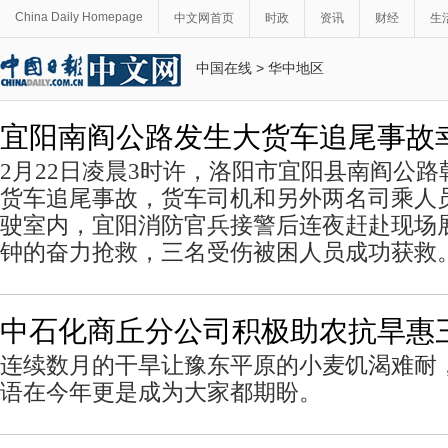
China Daily Homepage
中文网首页
时政
资讯
财经
生
中国在线
>
华中地区
宜阳南阎公路发生大货车追尾事故
2月22日凌晨3时许，洛阳市宜阳县南阎公
货车追尾事故，货车司机和另外两名司乘人
驶室内，宜阳消防官兵接警后连夜赶赴现场展
钟的奋力抢救，三名受伤被困人员成功获救
中石化商丘分公司积极助农抗旱惠
连续数月的干旱让豫东平原的小麦饥渴难耐，
语在今年更是成为大家都期盼。