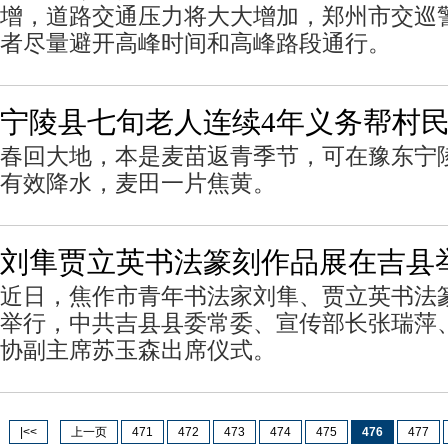
增，道路交通压力将大大增加，郑州市交巡
者尽量避开高峰时间和高峰路段通行。
宁陵县七旬老人连续4年义务帮村
春回大地，本是麦苗返青季节，可在豫东宁
有效降水，麦田一片焦黄。
刘隼贾立英书法篆刻作品展在吉县
近日，焦作市青年书法家刘隼、贾立英书法
举行，中共吉县县委常委、宣传部长张瑞萍
协副主席苏玉森出席仪式。
|<<
上一页
471
472
473
474
475
476
477