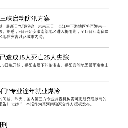
 三峡启动防汛方案
愈烈，最新天气预报称，未来三天，长江中下游地区将再迎来一
峻。据悉，9日开始安徽南部地区进入梅雨期，至15日江南多降
区地质灾害以及城市内涝。
已造成15人死亡25人失踪
悉，9日晚开始，岳阳市属下的临湘市、岳阳县等地因暴雨发生山
。
热门”专业连年就业爆冷
的问题。昨天，国内第三方专业调查机构麦可思研究院撰写的
就业报告》“出炉”，本报作为其河南独家合作方授权发布。
判刑