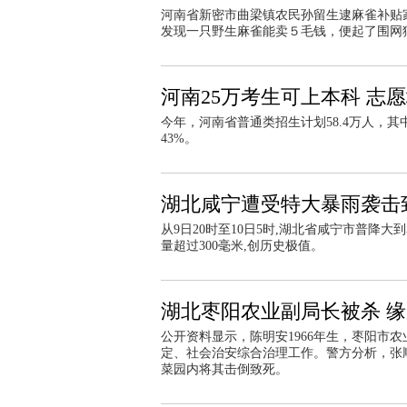
河南省新密市曲梁镇农民孙留生逮麻雀补贴
发现一只野生麻雀能卖５毛钱，便起了围网
河南25万考生可上本科 志
今年，河南省普通类招生计划58.4万人，其中
43%。
湖北咸宁遭受特大暴雨袭击致
从9日20时至10日5时,湖北省咸宁市普降
量超过300毫米,创历史极值。
湖北枣阳农业副局长被杀 
公开资料显示，陈明安1966年生，枣阳市
定、社会治安综合治理工作。警方分析，张
菜园内将其击倒致死。