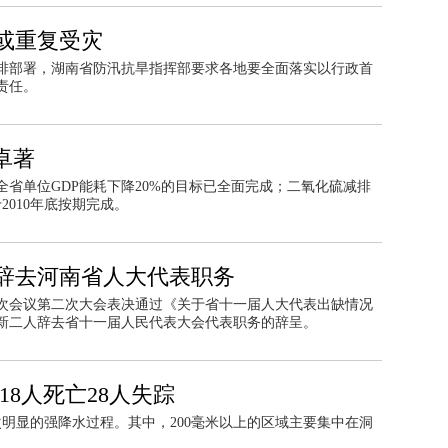
或重复受灾
排部署，湖南省防汛抗旱指挥部要求各地要全面落实以行政首
责任。
卓著
全省单位GDP能耗下降20%的目标已全面完成；二氧化硫减排
010年底按期完成。
辞去河南省人大代表职务
次会议第二次大会表决通过《关于省十一届人大代表出缺情况
新二人辞去省十一届人民代表大会代表职务的辞呈。
18人死亡28人失踪
明显的强降水过程。其中，200毫米以上的区域主要集中在洞