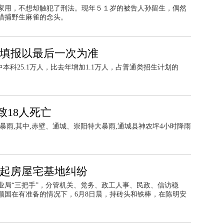
家用，不想却触犯了刑法。现年５１岁的被告人孙留生，偶然
猎捕野生麻雀的念头。
愿填报以最后一次为准
本科25.1万人，比去年增加1.1万人，占普通类招生计划的
18人死亡
大到暴雨,其中,赤壁、通城、崇阳特大暴雨,通城县神农坪4小时降雨
缘起房屋宅基地纠纷
农业局“三把手”，分管机关、党务、政工人事、民政、信访稳
顺国在有准备的情况下，6月8日晨，持砖头和铁棒，在陈明安