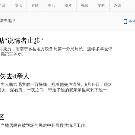
时政
资讯
财经
生活
图片
视频
专栏
双语
华中地区
移
"说情者止步"
中共党员，湖南宁乡县地方税务局第一分局局长。连续多年被评
务局记三等功。
失去4亲人
陌生人塞给毛罗健一百块钱，抱着他失声痛哭。6月10日，临湘
的痛哭，泥石流，一夜之间，带走了他的双亲家里就剩下他一
区
，当地居民在被毁坏的民房中开展搜救清理工作。