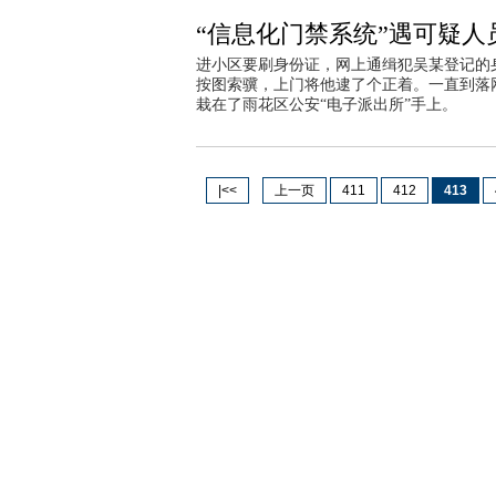
“信息化门禁系统”遇可疑人
进小区要刷身份证，网上通缉犯吴某登记的身
按图索骥，上门将他逮了个正着。一直到落
栽在了雨花区公安“电子派出所”手上。
|<<
上一页
411
412
413