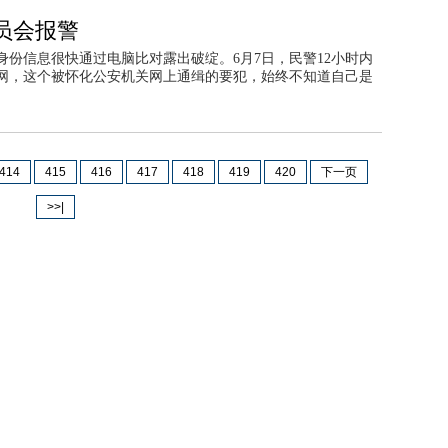
员会报警
份信息很快通过电脑比对露出破绽。6月7日，民警12小时内
网，这个被怀化公安机关网上通缉的要犯，始终不知道自己是
414
415
416
417
418
419
420
下一页
>>|