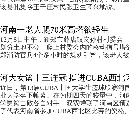
该县孔集乡王于庄村民张卫生高兴地说。
河南一老人爬70米高塔欲轻生
12月8日中午，新郑市薛店镇岗孙村村委会一
划分土地不公，爬上村委会内的移动信号塔
郑消防官兵4个多小时的规劝引导，该老人
河大女篮十三连冠 挺进CUBA西北
近日，第13届CUBA中国大学生篮球联赛河
业大学落下帷幕。在为期四天的较量中，河
学男篮击败各自对手，双双蝉联了河南区预
了代表河南省参加CUBA西北区比赛的资格