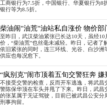
工商银行为7.5折，中国银行、华夏银行为8
银行等为8.5折。
柴油闹"油荒"油站私自涨价 物价
至昨日，武汉柴油紧张已长达10天，虽经10
价，“柴油荒”也丝毫未减轻。昨日，记者了
依旧紧张的同时，连三环线、光谷、白沙洲
供应也每况愈下。
“疯别克”闹市顶着五旬交警狂奔 
不接受交警的检查，反而开车逃逸，将武昌交
警陈保华顶在车头并甩了下来。昨日，武昌交
的张某属于无证驾驶，目前已被武昌公安分
刑事拘留。