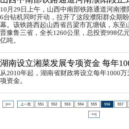
10月29日上午，山西中南部铁路通道河南
6台钻机同时开动，拉开了这段濮阳群众期
幕。该铁路西起山西省吕梁市瓦塘镇，东至
晋豫鲁三省，全长1260公里，总投资998
亿吨。
湖南设立湘菜发展专项资金 每年10
从2010年起，湖南省财政将设立每年1000
项资金。
|<<
上一页
551
552
553
554
555
556
557
>>|