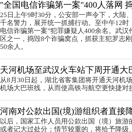
"全国电信诈骗第一案"400人落网 
25日上午9时30分，公安部一声令下，大陆
千名警力，展开统一抓捕行动。至中午12时
电信诈骗第一案”犯罪嫌疑人400余名。武
区之一，捣毁8个诈骗窝点，抓获主犯罗志
50余人。
天河机场至武汉火车站下周开通大巴
从8月30日起，湖北省客集团将开通天河机
机场大巴班线，从而使高铁与航空更快捷对
河南对公款出国(境)游组织者直接
以后，国家工作人员用公款出国（境）旅游
或者记大过处分；情节较重的，将给予降级