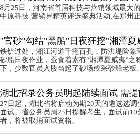
8月25日，河南省首届科技与营销领域最大的一
中原科技·营销界精英评选盛典活动,在郑州
"官砂"勾结"黑船"日夜狂挖"湘潭夏
铁铲过处，湘江河道千疮百孔，防洪堤险象环
砂船日夜作业，蚕食着素有“湘潭夏威夷”之
下，少数官员入股当起了砂场或采砂船老板
湖北招录公务员明起陆续面试 需提
27日起，湖北省将启动为期20天的遴选选
面试。省公务员局25日提醒考生，面试前1
者，将被取消面试资格。