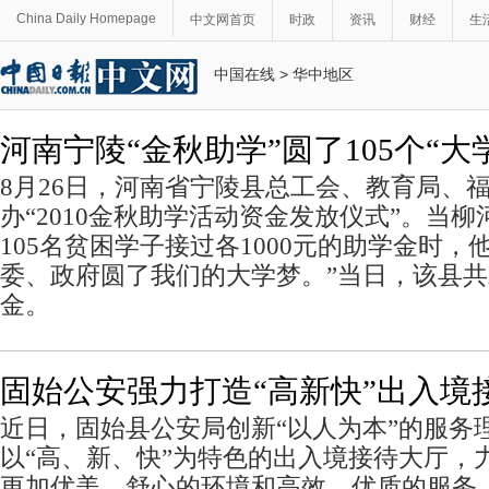
China Daily Homepage
中文网首页
时政
资讯
财经
生
中国在线
>
华中地区
河南宁陵“金秋助学”圆了105个“大
8月26日，河南省宁陵县总工会、教育局、
办“2010金秋助学活动资金发放仪式”。当
105名贫困学子接过各1000元的助学金时，
委、政府圆了我们的大学梦。”当日，该县共发
金。
固始公安强力打造“高新快”出入境
近日，固始县公安局创新“以人为本”的服务
以“高、新、快”为特色的出入境接待大厅，
更加优美、舒心的环境和高效、优质的服务