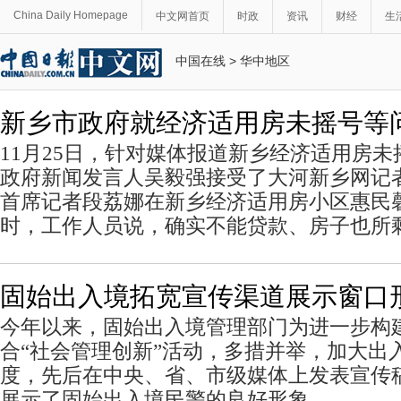
China Daily Homepage
中文网首页
时政
资讯
财经
生
中国在线
>
华中地区
新乡市政府就经济适用房未摇号等
11月25日，针对媒体报道新乡经济适用房
政府新闻发言人吴毅强接受了大河新乡网记
首席记者段荔娜在新乡经济适用房小区惠民
时，工作人员说，确实不能贷款、房子也所
固始出入境拓宽宣传渠道展示窗口
今年以来，固始出入境管理部门为进一步构
合“社会管理创新”活动，多措并举，加大出
度，先后在中央、省、市级媒体上发表宣传稿
展示了固始出入境民警的良好形象。