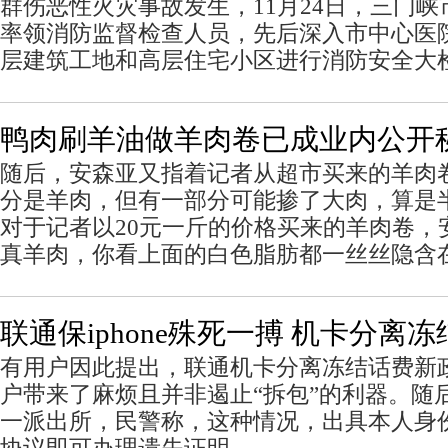
群伤恶性火灾事故发生，11月24日，三门
率领消防监督检查人员，先后深入市中心医
层建筑工地和高层住宅小区进行消防安全大
鸭肉刷羊油做羊肉卷已成业内公开
随后，安森亚又指着记者从超市买来的羊肉
分是羊肉，但有一部分可能掺了大肉，算
对于记者以20元一斤的价格买来的羊肉卷，
真羊肉，你看上面的白色脂肪都一丝丝隐含
联通保iphone殊死一搏 机卡分离
有用户因此提出，联通机卡分离冻结话费新
户带来了麻烦且并非遏止“拆包”的利器。随
一派出所，民警称，这种情况，出具本人身