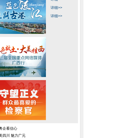
详细>>
详细>>
粤企看信心
美四川 魅力广元