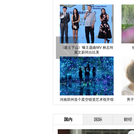
花展
北京中考拉开帷幕 8.4万学生赶考
山东潍坊旱情持续 三座大中
库干涸
掉假牙
图片精选：山东潍坊旱情持续 水
四川高考无臂考生用脚答卷
库干涸
603分
国内
国际
财经