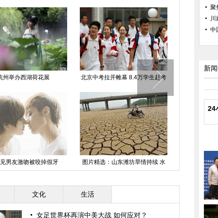
聚
川
中
新闻
型水
北京端午节后遭遇重雾霾
台风“鲸鱼”三亚掀大浪 游客冒险戏
水
2
获得
图片精选：台风“鲸鱼”来袭 海南街
巨幅稻田画亮相沈阳
头狂风大作
文化
生活
女足世界杯再演中美大战 如何应对？