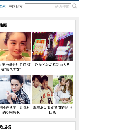
媒体
中国搜索
热图
女主播健身照走红 被
赵薇光影幻彩封面大片
称“氧气美女”
静呛声博主：別孬种
李威承认追姚笛 前任晒照
的冷嘲热讽
回呛
热搜榜