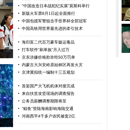
"中国改造日本战犯纪实展"莫斯科举行
新版火车票8月1日起全面推行
中国包揽军警狙击手世界杯全部冠军
中国高铁用世界最先进的牵引技术
海归富二代百万豪车贩运毒品
打车软件“刷单族”月入过万
京东涉嫌价格欺诈吃50万罚单
内蒙古大兴安岭原始林区再发火灾
京津冀拟统一编制十三五规划
首架国产大飞机机体对接完成
来自扶贫攻坚现场的调查报告
公务员薪酬调整期限将至
“鲸鱼”登陆海南影响海陆交通
河南西平4千多户农民被套2亿