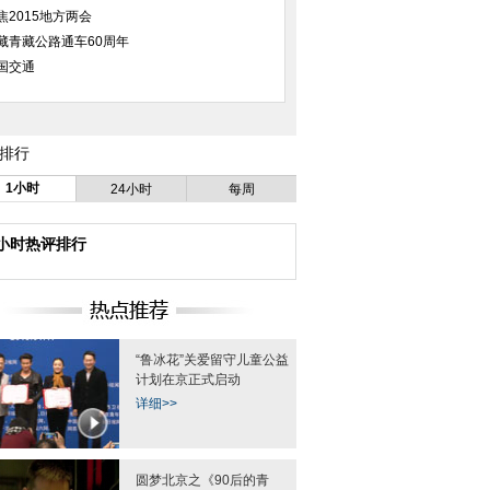
焦2015地方两会
藏青藏公路通车60周年
国交通
排行
北京海洋馆科普夏令营推出“亲子
重庆企业进戒毒所招聘 月薪最高
中国
1小时
24小时
每周
夜探夏令营”
5000元
4小时热评排行
“鲁冰花”关爱留守儿童公益
广东销毒3.2吨 案值20亿
图片精选：浒苔绿潮侵袭江苏连云
浙
计划在京正式启动
港
详细>>
圆梦北京之《90后的青