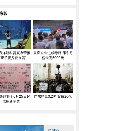
掠影
海洋馆科普夏令营推
重庆企业进戒毒所招聘 月
“亲子夜探夏令营”
薪最高5000元
铁路将于6月25日起
广东销毒3.2吨 案值20亿
试用新车票
详细>>