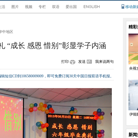
生活
图片
视频
专栏
双语
爱出国
移动新
精彩
华中地区
 “成长 感恩 惜别”彰显学子内涵
打印
发送
我来说两句
央视
辑短信CD到106580009009，即可免费订阅30天中国日报双语手机报。
伊能
新闻