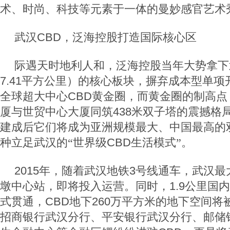
术、时尚、科技等元素于一体的曼妙感官艺术
武汉
CBD
，泛海控股打造国际核心区
际遇天时地利人和，泛海控股当年大势拿下
7.41
平方公里）的核心板块，摒弃成本型单项
全球超大中心
CBD
黄金圈，而黄金圈的制高点
厦与世贸中心大厦同筑
438
米双子塔的震撼格
建成后它们将成为亚洲规模最大、中国最高的
种立足武汉的“世界级
CBD
生活模式”。
2015
年，随着武汉地铁
3
号线通车，武汉最
墩中心站，即将投入运营。同时，
1.9
公里国内
式贯通，
CBD
地下
260
万平方米的地下空间将
招商银行武汉分行、平安银行武汉分行、邮储