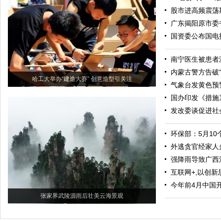
股市进高频震荡
广东揭阳原市委
国资委公布国电
南宁医生被患者
内蒙古警方告破“
哈工大举办“建造大赛” 创意造型引关注
气象台发黄色预
国办印发《措施
发改委谈促进社
环保部：5月1
外逃贪官经家人
强降雨导致广西
互联网+,以创新
今年前4月中国
张家界武陵源雨后壮美云海景观