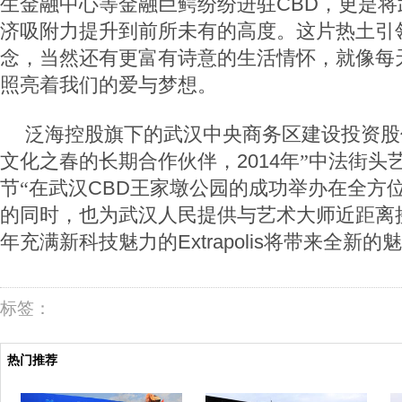
生金融中心等金融巨鳄纷纷进驻
CBD
，更是将
济吸附力提升到前所未有的高度。这片热土引
念，当然还有更富有诗意的生活情怀，就像每
照亮着我们的爱与梦想。
泛海控股旗下的武汉中央商务区建设投资股
文化之春的长期合作伙伴，
2014
年”中法街头
节“在武汉
CBD
王家墩公园的成功举办在全方
的同时，也为武汉人民提供与艺术大师近距离
年充满新科技魅力的
Extrapolis
将带来全新的魅
标签：
热门推荐