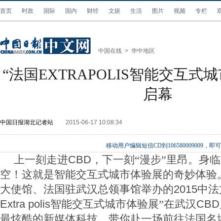
首页
时政
国际
国内
财经
文娱
生活
图片
视频
专栏
中国在线
>
华中地区
“法国EXTRAPOLIS智能交互式
启幕
中国日报湖北记者站
2015-06-17 10:08:34
移动用户编辑短信CD到106580009009
上一刻走进
CBD
，下一刻“漫步”里昂。身
空！这就是智能交互式城市体验展的奇妙体验
大使馆、法国驻武汉总领事馆举办的
2015
中法
Extra polis
智能交互式城市体验展”在武汉
CBD
最炫酷的新媒体科技，带你赴一场前往法国名