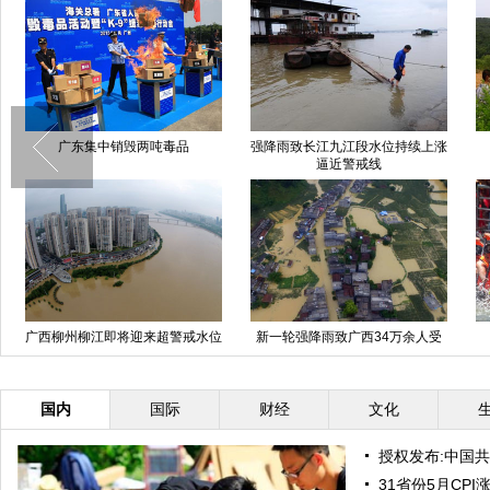
贵州遵义楼房垮塌已联系到16人 3
重庆大足千手观音“闭关”7年重对
人失联
游人开放
故宫今起试行每日限流8万人次 推
“北京蓝”或将再持续三日
行实名制售票
国内
国际
财经
文化
授权发布:中国
31省份5月CP