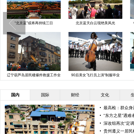
“北京蓝”或将再持续三日
北京蓝天白云现绝美风光
辽宁葫芦岛居民楼爆炸救援工作全
90后美女飞行员上演“制服毕业
面展开
照”受追捧
国内
国际
财经
文化
最高检：群众身边
“东方之星”遇
深改组再次“定调
贵州遵义一居民