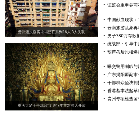
证监会重申券商
中国献血现状：
云南旅游乱象再
贵州遵义楼房垮塌已联系到16人 3人失联
男子780万存款
统战部：引导中
葫芦岛居民楼爆炸
曝交警用喇叭与
广东揭阳原副市
干部群众坚决拥
香港基本法起草
贵州专项检查留
重庆大足千手观音“闭关”7年重对游人开放