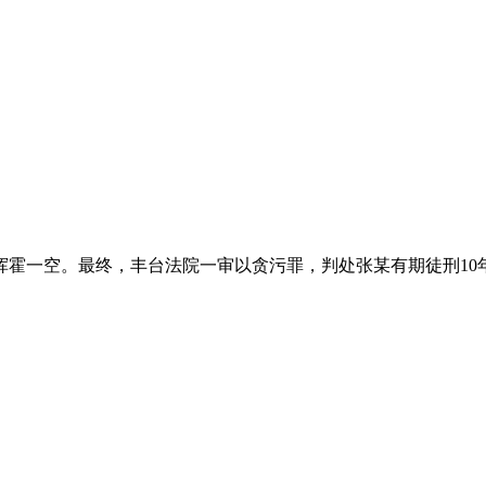
挥霍一空。最终，丰台法院一审以贪污罪，判处张某有期徒刑10