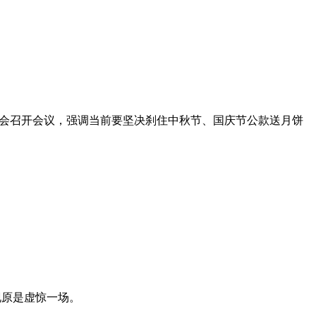
委会召开会议，强调当前要坚决刹住中秋节、国庆节公款送月饼
现原是虚惊一场。