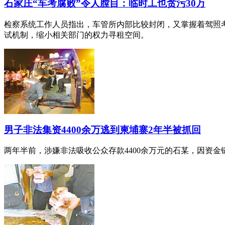
石家庄“车考腐败”令人膛目：临时工也贪污30万
检察系统工作人员指出，车管所内部比较封闭，又掌握着驾照
试机制，缩小相关部门的权力寻租空间。
男子非法集资4400余万逃到柬埔寨2年半被抓回
两年半前，涉嫌非法吸收公众存款4400余万元的石某，因资