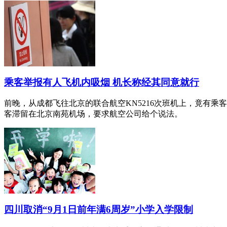
乘客举报有人飞机内吸烟 机长称经其同意就行
前晚，从成都飞往北京的联合航空KN5216次班机上，竟有
客滞留在北京南苑机场，要求航空公司给个说法。
四川取消“9月1日前年满6周岁”小学入学限制