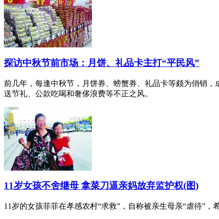
探访中秋节前市场：月饼、礼品卡主打“平民风”
前几年，每逢中秋节，月饼券、螃蟹券、礼品卡等颇为俏销，成
送节礼、公款吃喝和奢侈浪费等不正之风。
11岁女孩不舍继母 拿菜刀逼亲妈放弃监护权(图)
11岁的女孩菲菲在孝感农村“求救”，自称被亲生母亲“虐待”