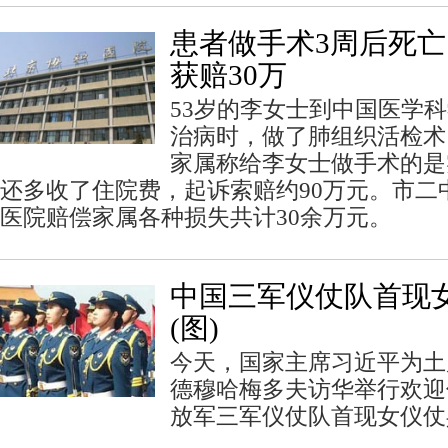
患者做手术3周后死亡
获赔30万
53岁的李女士到中国医学
治病时，做了肺组织活检术
家属称给李女士做手术的是
还多收了住院费，起诉索赔约90万元。市二
医院赔偿家属各种损失共计30余万元。
中国三军仪仗队首现
(图)
今天，国家主席习近平为土
德穆哈梅多夫访华举行欢迎
放军三军仪仗队首现女仪仗