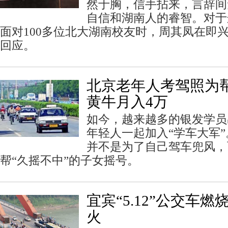
然于胸，信手拈来，言辞间
自信和湖南人的睿智。对于
面对100多位北大湖南校友时，周其凤在即
回应。
北京老年人考驾照为帮
黄牛月入4万
如今，越来越多的银发学员
年轻人一起加入“学车大军
并不是为了自己驾车兜风，
帮“久摇不中”的子女摇号。
宜宾“5.12”公交车
火