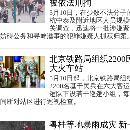
被依法刑拘
5月10日，在少数不法分
杭中泰及附近地区人员规模
关调查，迅速将一批涉嫌聚
妨碍公务和寻衅滋事的犯罪嫌疑人抓获归案
北京铁路局组织220
大火车站
5月10日起，北京铁路局组
2200名基干民兵在六大客
逻队下设若干巡逻小组，每
间断对站区进行巡视检查。
粤桂等地暴雨成灾 新