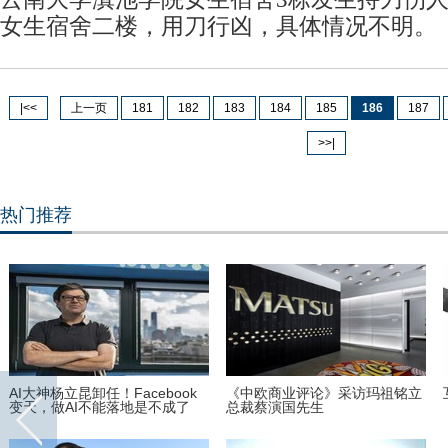
女生宿舍二楼，用刀行凶，具体情况不明。
|<<
上一页
181
182
183
184
185
186
187
>>|