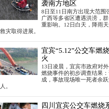
袭南方地区
8日至11日南方出现大范
广西等多省区遭遇洪涝，群
重影响。12日白天，降雨天
救灾取得进展。
宜宾“5.12”公交车
火
13日凌晨，宜宾市政府对外公
燃烧事件的初步调查结果：
成，事故现场唯一死者余跃
人。
四川宜宾公交车燃烧系