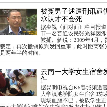
被冤男子述遭刑讯逼供
承认才不会死
据央视《面对面》栏目报道
节一名普通农民张光祥因涉
被捕。解说：2009年4月
裁定，再次撤销原判发回重审，此时距离张
是两年半的时间。
云南一大学女生宿舍
件
据昆明电视台K6春城频道
大学滇池学院女生宿舍3栋
现场血腥不已，被砍学生正
云南大学滇池学院女生宿舍3栋发生持刀伤人