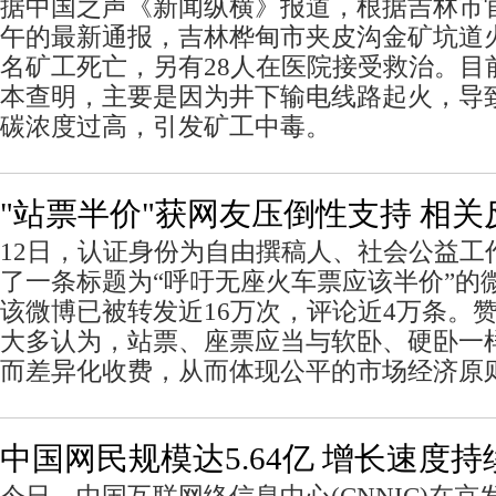
据中国之声《新闻纵横》报道，根据吉林市官
午的最新通报，吉林桦甸市夹皮沟金矿坑道火
名矿工死亡，另有28人在医院接受救治。目
本查明，主要是因为井下输电线路起火，导
碳浓度过高，引发矿工中毒。
"站票半价"获网友压倒性支持 相
12日，认证身份为自由撰稿人、社会公益工
了一条标题为“呼吁无座火车票应该半价”的
该微博已被转发近16万次，评论近4万条。
大多认为，站票、座票应当与软卧、硬卧一
而差异化收费，从而体现公平的市场经济原
中国网民规模达5.64亿 增长速度