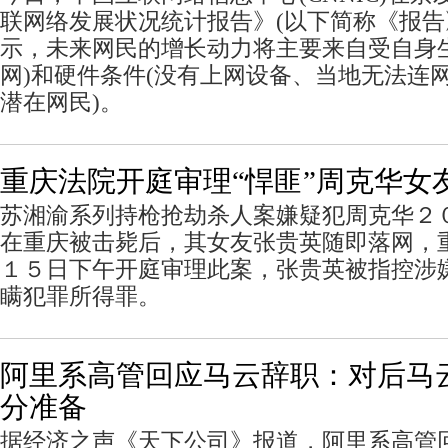
联网络发展状况统计报告》(以下简称《报告
示，未来网民的增长动力将主要来自受自身
网)和硬件条件(没有上网设备、当地无法连网
潜在网民)。
重庆法院开庭审理“悍匪”周克华女
苏湘渝系列持枪抢劫杀人案嫌疑犯周克华２
在重庆被击毙后，其女友张贵英随即落网，
１５日下午开庭审理此案，张贵英被指控涉
瞒犯罪所得罪。
阿里系高管回应马云辞职：对后马
分准备
据经济之声《天下公司》报道，阿里系高管