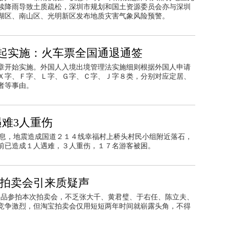
续降雨导致土质疏松，深圳市规划和国土资源委员会亦与深圳
、罗湖区、南山区、光明新区发布地质灾害气象风险预警。
日起实施：火车票全国通退通签
章开始实施。外国人入境出境管理法实施细则根据外国人申请
Ｘ字、Ｆ字、Ｌ字、Ｇ字、Ｃ字、Ｊ字８类，分别对应定居、
者等事由。
难3人重伤
消息，地震造成国道２１４线幸福村上桥头村民小组附近落石，
前已造成１人遇难，３人重伤，１７名游客被困。
网拍卖会引来质疑声
拍品参拍本次拍卖会，不乏张大千、黄君璧、于右任、陈立夫、
竞争激烈，但淘宝拍卖会仅用短短两年时间就崭露头角，不得