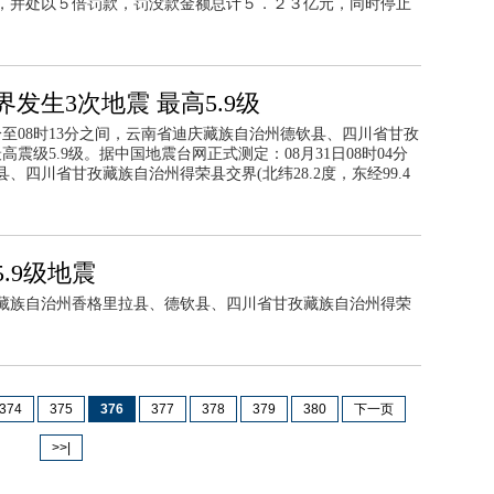
，并处以５倍罚款，罚没款金额总计５．２３亿元，同时停止
发生3次地震 最高5.9级
4分至08时13分之间，云南省迪庆藏族自治州德钦县、四川省甘孜
震级5.9级。据中国地震台网正式测定：08月31日08时04分
四川省甘孜藏族自治州得荣县交界(北纬28.2度，东经99.4
.9级地震
藏族自治州香格里拉县、德钦县、四川省甘孜藏族自治州得荣
374
375
376
377
378
379
380
下一页
>>|