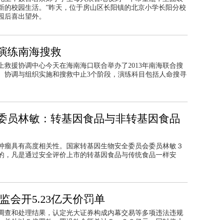
新的校园生活。”昨天，位于房山区长阳镇的北京小学长阳分校
园后喜出望外。
演练南海搜救
救援协调中心今天在海南海口联合举办了2013年南海联合搜
、协调与组织实施和搜救中止3个阶段，演练科目包括人命搜寻
委员林敏：转基因食品与非转基因食品
肿瘤具有高度相关性。国家转基因生物安全委员会委员林敏３
的，凡是通过安全评价上市的转基因食品与传统食品一样安
监会开5.23亿天价罚单
调查和处理结果，认定光大证券构成内幕交易等多项违法违规