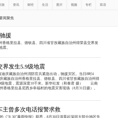
时政
资讯
财经
生活
图片
视频
专栏
双语
要闻聚焦
急驰援
自治州香格里拉县、德钦县、四川省甘孜藏族自治州得荣县交界发
级地震。
界发生5.9级地震
南省迪庆藏族自治州消防官兵紧急出动，驰援灾区。当日8时4
庆藏族自治州香格里拉县、德钦县、四川省甘孜藏族自治州得
.9级地震，震源深度10千米。新华社发（和泰君 摄） 云南
州香格里拉县尼西乡幸福村的地震灾害现场（8月31日摄）。
女车主曾多次电话报警求救
的《“8·30”暴雨快报》获悉，8月30日清晨起深圳大部分地区先