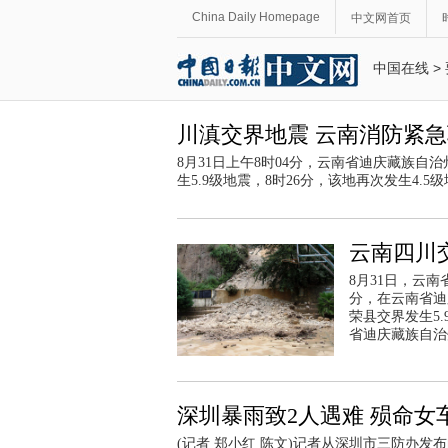
China Daily Homepage
中文网首页
中国在线
>
川滇交界地震 云南消防紧
8月31日上午8时04分，云南省迪庆藏族
生5.9级地震，8时26分，该地再次发生4.5
云南四川交
8月31日，云
分，在云南省迪
荣县交界发生5
省迪庆藏族自治
深圳暴雨致2人遇难 殒命
(记者 郑小红 陈文)记者从深圳市三防办发布