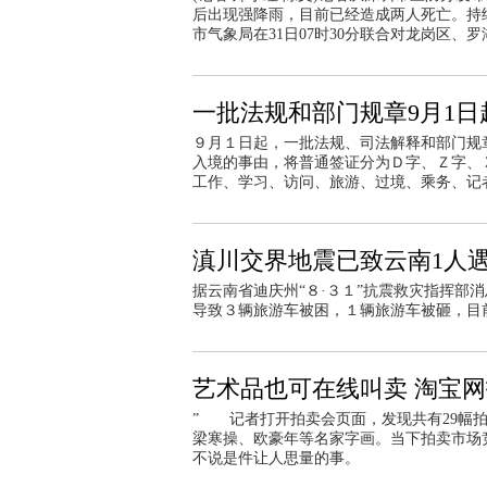
后出现强降雨，目前已经造成两人死亡。持
市气象局在31日07时30分联合对龙岗区
一批法规和部门规章9月1
９月１日起，一批法规、司法解释和部门规
入境的事由，将普通签证分为Ｄ字、Ｚ字、
工作、学习、访问、旅游、过境、乘务、记
滇川交界地震已致云南1人遇
据云南省迪庆州“８·３１”抗震救灾指挥部
导致３辆旅游车被困，１辆旅游车被砸，目
艺术品也可在线叫卖 淘宝
” 记者打开拍卖会页面，发现共有29幅
梁寒操、欧豪年等名家字画。当下拍卖市场
不说是件让人思量的事。