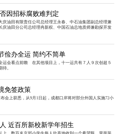
是否因招标腐败难判定
大庆油田有限责任公司总经理王永春、中石油集团副总经理兼
长庆油田分公司总经理冉新权、中国石油总地质师兼勘探开发
节俭办全运 简约不简单
全运会看点前瞻 在其他项目上，十一运共有７人９次创超５
期待。
过境免签政策
发布会上获悉，从9月1日起，成都口岸将对部分外国人实施72小
余人 近百所新校新学年招生
礼上，数百名京郊小学生每人欣喜地收到一个希望瓶，里面装