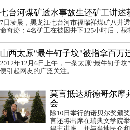
七台河煤矿透水事故生还矿工讲述
7日凌晨，黑龙江七台河市福瑞祥煤矿八井
命奇迹：4名矿工在被困井下125小时后，获
山西太原"最牛钉子坟"被指拿百万
2012年12月6日上午，一条太原“最牛钉子
便引起网友的广泛关注。
莫言抵达斯德哥尔摩
会
除10日举行的诺贝尔奖颁
言还将出席在瑞典文学院举
得主讲座，并与当地民众和