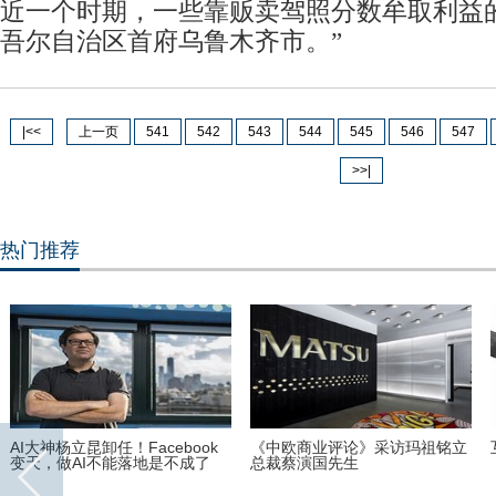
近一个时期，一些靠贩卖驾照分数牟取利益
吾尔自治区首府乌鲁木齐市。”
|<<
上一页
541
542
543
544
545
546
547
>>|