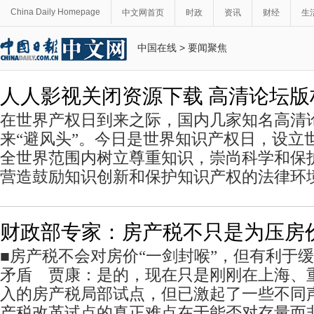
China Daily Homepage
中文网首页
时政
资讯
财经
生
中国在线
>
要闻聚焦
人人影视关闭资源下载 高清论坛版
在世界产权日到来之际，国内几家知名高清
来“避风头”。今日是世界知识产权日，设立
全世界范围内树立尊重知识，崇尚科学和保
营造鼓励知识创新和保护知识产权的法律环
财政部专家：房产税不只是为压房
■房产税不会对房价“一剑封喉”，但有利于
矛盾 贾康：是的，现在只是刚刚在上海、
入的房产税局部试点，但已激起了一些不同
产税改革试点的真正难点在于能否对存量而