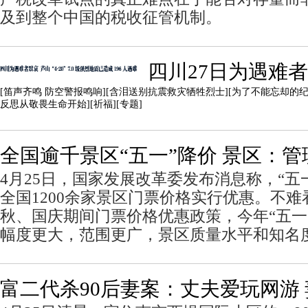
及到整个中国的税收征管机制。
四川27日为遇难
[
笛声齐鸣 防空警报鸣响
][
含泪送别抗震救灾牺牲烈士
][
为了不能忘却的
反思从敬畏生命开始
][
祈福
][
专题
]
全国逾千景区“五一”降价 景区：
4月25日，国家发展改革委发布消息称，“五
全国1200余家景区门票价格实行优惠。不难看
秋、国庆期间门票价格优惠政策，今年“五一
幅度更大，范围更广，景区质量水平和知名
富二代杀90后妻案：丈夫爱玩网游