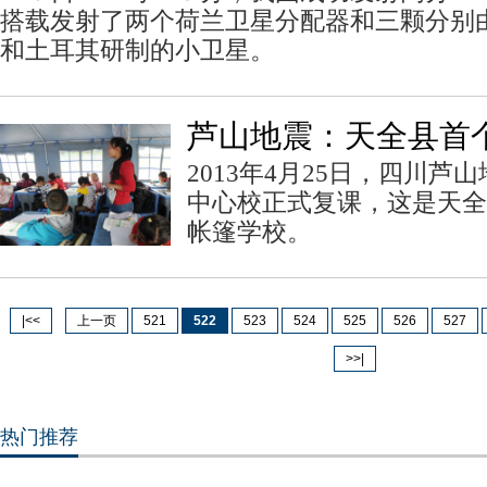
搭载发射了两个荷兰卫星分配器和三颗分别
和土耳其研制的小卫星。
芦山地震：天全县首
2013年4月25日，四川
中心校正式复课，这是天全
帐篷学校。
|<<
上一页
521
522
523
524
525
526
527
>>|