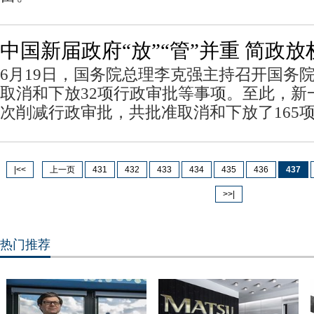
中国新届政府“放”“管”并重 简政
6月19日，国务院总理李克强主持召开国务
取消和下放32项行政审批等事项。至此，新
次削减行政审批，共批准取消和下放了165
|<<
上一页
431
432
433
434
435
436
437
>>|