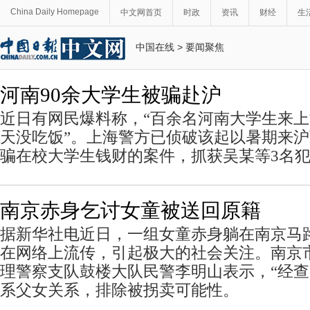
China Daily Homepage
中文网首页
时政
资讯
财经
生
中国在线
>
要闻聚焦
河南90余大学生被骗赴沪
近日有网民爆料称，“百余名河南大学生来
天没吃饭”。上海警方已侦破该起以暑期来
骗在校大学生钱财的案件，抓获吴某等3名
南京赤身乞讨女童被送回原籍
据新华社电近日，一组女童赤身躺在南京马
在网络上流传，引起极大的社会关注。南京
理警察支队鼓楼大队民警李明山表示，“经
系父女关系，排除被拐卖可能性。