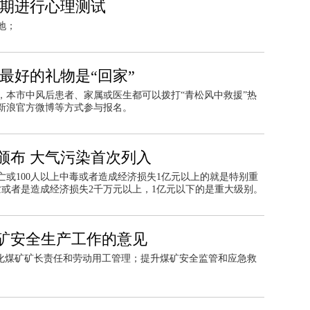
定期进行心理测试
地；
最好的礼物是“回家”
，本市中风后患者、家属或医生都可以拨打“青松风中救援”热
访问青松新浪官方微博等方式参与报名。
颁布 大气污染首次列入
亡或100人以上中毒或者造成经济损失1亿元以上的就是特别重
亡或者是造成经济损失2千万元以上，1亿元以下的是重大级别。
矿安全生产工作的意见
强化煤矿矿长责任和劳动用工管理；提升煤矿安全监管和应急救