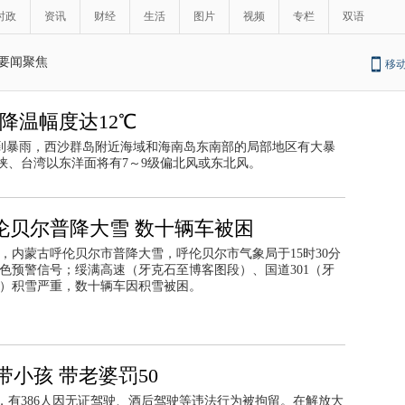
时政
资讯
财经
生活
图片
视频
专栏
双语
要闻聚焦
移
降温幅度达12℃
大到暴雨，西沙群岛附近海域和海南岛东南部的局部地区有大暴
峡、台湾以东洋面将有7～9级偏北风或东北风。
伦贝尔普降大雪 数十辆车被困
13日，内蒙古呼伦贝尔市普降大雪，呼伦贝尔市气象局于15时30分
色预警信号；绥满高速（牙克石至博客图段）、国道301（牙
）积雪严重，数十辆车因积雪被困。
小孩 带老婆罚50
台，有386人因无证驾驶、酒后驾驶等违法行为被拘留。在解放大