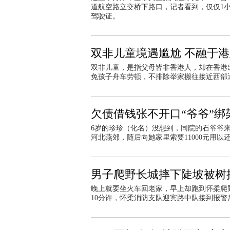
道航空路立交桥下路口，记者看到，仅仅1
驾驶证。
双非儿童境遇尴尬 不融于
双非儿童，是指父母皆非香港人，却在香港
免孩子舟车劳顿，不排除举家搬往接近西部
欠债借钱张不开口“爷爷”绑
6岁的珍珍（化名）没想到，同院的石爷爷来
河北燕郊，随后向她家里索要11000元用以
男子爬野长城摔下陡坡被树
晚上就要坐火车回老家，早上却跑到怀柔爬
10分许，怀柔消防支队迎宾路中队接到报警