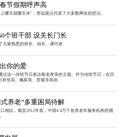
长春节假期呼声高
赶上哪天就哪天休”，类似观点代表了大多数网友的想法。
50个班干部 设关长门长
除了大家熟悉的班长、组长、课代表
说出你的爱
通过这一传统节日表达敬老孝亲的主题。作为传统节日，农历
日有登高、佩茱萸、赏菊等风俗。
国式养老”多重困局待解
相比，截至2012年底，中国4.4万个各类老年服务机构所拥
斑。