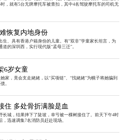
小时，就有5台无牌摩托车被查扣，其中4名驾驶摩托车的司机无
港难恢复内地身份
出生、具有香港户籍身份的儿童。有“双非”学童家长坦言，为
通道的深圳西，实行现代版“孟母三迁”。
架6岁女童
她家，竟会支走姥姥，以“买项链”、“找姥姥”为幌子将她骗到
还债。
接住 多处骨折满脸是血
野长城，结果摔下了陡坡，幸亏被一棵树接住了。前天下午4时
后，迅速调集7名消防员赶赴现场。