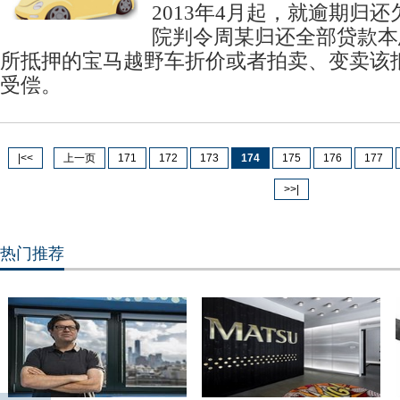
2013年4月起，就逾期归
院判令周某归还全部贷款本
所抵押的宝马越野车折价或者拍卖、变卖该
受偿。
|<<
上一页
171
172
173
174
175
176
177
>>|