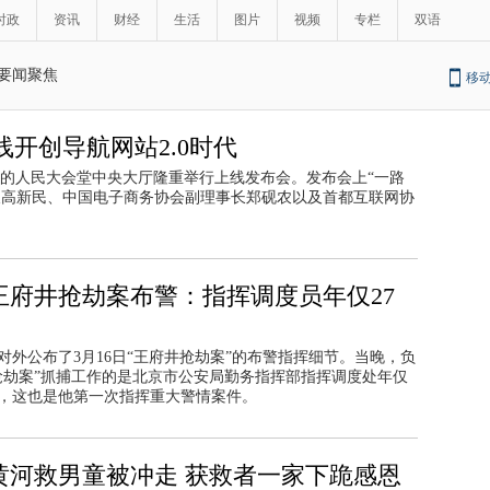
时政
资讯
财经
生活
图片
视频
专栏
双语
要闻聚焦
移
线开创导航网站2.0时代
北京的人民大会堂中央大厅隆重举行上线发布会。发布会上“一路
长高新民、中国电子商务协会副理事长郑砚农以及首都互联网协
王府井抢劫案布警：指挥调度员年仅27
对外公布了3月16日“王府井抢劫案”的布警指挥细节。当晚，负
抢劫案”抓捕工作的是北京市公安局勤务指挥部指挥调度处年仅
忱，这也是他第一次指挥重大警情案件。
黄河救男童被冲走 获救者一家下跪感恩