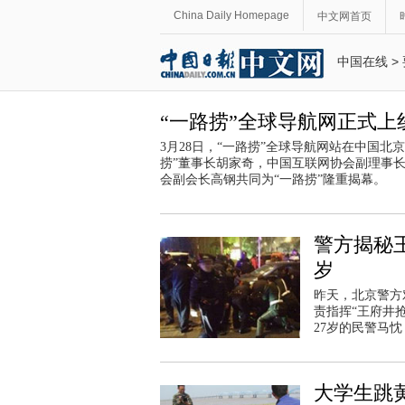
China Daily Homepage
中文网首页
中国在线
>
“一路捞”全球导航网正式上
3月28日，“一路捞”全球导航网站在中国
捞”董事长胡家奇，中国互联网协会副理事
会副会长高钢共同为“一路捞”隆重揭幕。
警方揭秘
岁
昨天，北京警方
责指挥“王府井
27岁的民警马
大学生跳