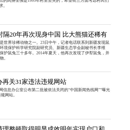
出的肉身坐佛是1995年村里丢失的，希望荷兰方面考虑村民们
求。
时隔20年再次现身中国 比大熊猫还稀有
是世界珍稀动物之一。23日中午，记者电话联系到新疆发现鼠
环境保护科学研究院副研究员、新疆生态学会副秘书长李维
保护鼠兔三十多年。2014年夏天，他再次发现了伊犁鼠兔，并
物。
办再关31家违法违规网站
联网信息办公室公布第二批被依法关闭的“中国新闻热线网”“曝光
违规网站。
清理整顿取得明显成效明年实现户口和