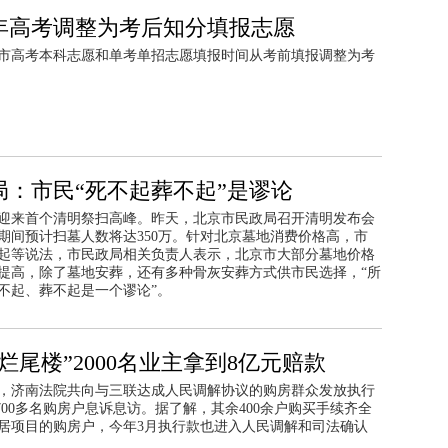
5年高考调整为考后知分填报志愿
市高考本科志愿和单考单招志愿填报时间从考前填报调整为考
局：市民“死不起葬不起”是谬论
迎来首个清明祭扫高峰。昨天，北京市民政局召开清明发布会
期间预计扫墓人数将达350万。针对北京墓地消费价格高，市
起等说法，市民政局相关负责人表示，北京市大部分墓地价格
提高，除了墓地安葬，还有多种骨灰安葬方式供市民选择，“所
不起、葬不起是一个谬论”。
烂尾楼”2000名业主拿到8亿元赔款
年底，济南法院共向与三联达成人民调解协议的购房群众发放执行
1700多名购房户息诉息访。据了解，其余400余户购买手续齐全
居项目的购房户，今年3月执行款也进入人民调解和司法确认