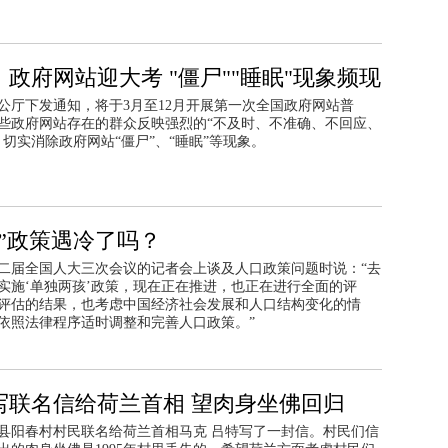
政府网站迎大考 "僵尸""睡眠"现象频现
公厅下发通知，将于3月至12月开展第一次全国政府网站普
些政府网站存在的群众反映强烈的“不及时、不准确、不回应、
，切实消除政府网站“僵尸”、“睡眠”等现象。
”政策遇冷了吗？
二届全国人大三次会议的记者会上谈及人口政策问题时说：“去
实施‘单独两孩’政策，现在正在推进，也正在进行全面的评
评估的结果，也考虑中国经济社会发展和人口结构变化的情
依照法律程序适时调整和完善人口政策。”
写联名信给荷兰首相 望肉身坐佛回归
县阳春村村民联名给荷兰首相马克 吕特写了一封信。村民们信