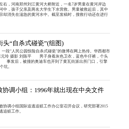
3点左右，河南郑州刘江黄河大桥附近，一名7岁男童在黄河岸边
河中，孩子父亲及两名大学生下水营救。男童被救起后，其中
宗却消失在湍急的黄河水中。截至发稿时，搜救行动还在进行
头“自杀式碰瓷”(组图)
6日，一段“人民公园惊险自杀式碰瓷”的微博在网上热传。华西都市
张元玲 摄影 刘陈平 男子身着灰色卫衣，蓝色牛仔裤，个头
。” 事发后，被撞的奥迪车也开到了黄瓦街派出所门口，引擎
个坑。
协调小组：1996年就出现在中央文件
败协调小组国际追逃追赃工作办公室召开会议，研究部署2015
逃追赃工作。