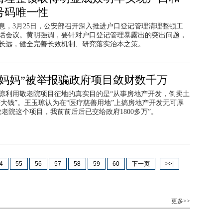
号码唯一性
息，3月25日，公安部召开深入推进户口登记管理清理整顿工
话会议。黄明强调，要针对户口登记管理暴露出的突出问题，
长远，健全完善长效机制、研究落实治本之策。
善妈妈”被举报骗政府项目敛财数千万
琼利用敬老院项目征地的真实目的是“从事房地产开发，倒卖土
）赚大钱”。王玉琼认为在“医疗慈善用地”上搞房地产开发无可厚
敬老院这个项目，我前前后后已交给政府1800多万”。
4
55
56
57
58
59
60
下一页
>>|