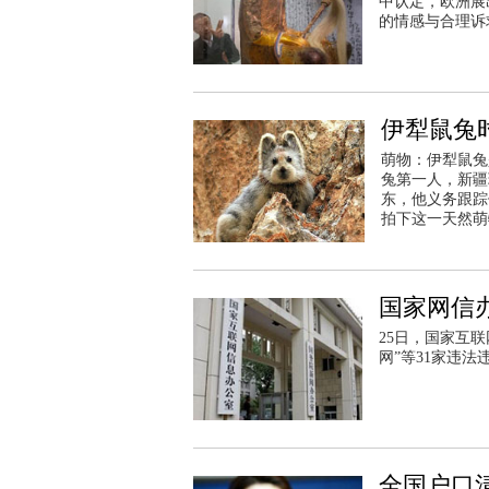
中认定，欧洲展
的情感与合理诉
伊犁鼠兔
萌物：伊犁鼠兔
兔第一人，新疆
东，他义务跟踪
拍下这一天然萌
国家网信
25日，国家互
网”等31家违法
全国户口