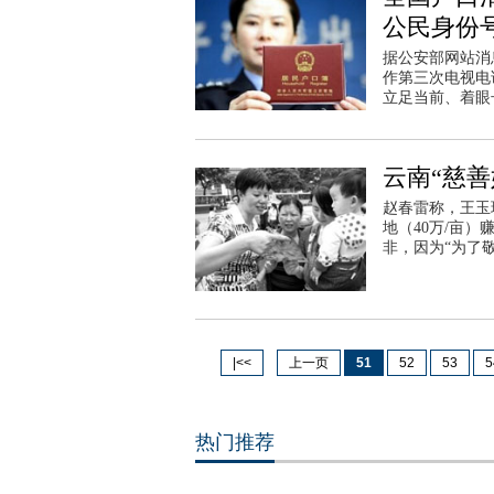
公民身份
据公安部网站消
作第三次电视电
立足当前、着眼
云南“慈
赵春雷称，王玉
地（40万/亩
非，因为“为了
|<<
上一页
51
52
53
5