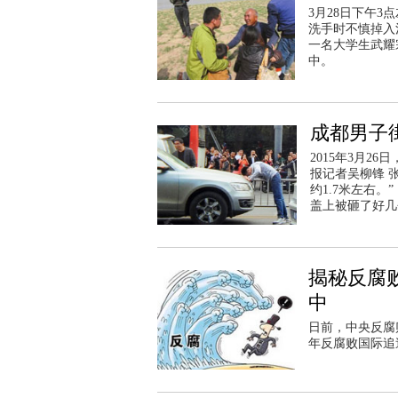
3月28日下午
洗手时不慎掉入
一名大学生武耀
中。
成都男子街
2015年3月2
报记者吴柳锋 
约1.7米左右
盖上被砸了好几
揭秘反腐败
中
日前，中央反腐
年反腐败国际追