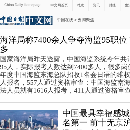
China Daily Homepage
中文网首页
时政
资讯
财经
生
中国在线
>
要闻聚焦
海洋局称7400余人争夺海监95职
多
国家海洋局昨天透露，中国海监系统今年共
95人，实际报考人数达到7400多人，很多岗
年度中国海监东海总队招收1名会日语的维权
人报名，557人通过资格审查；中国海监南
法人员就有1616人报考，411人通过资格审
中国最具幸福感城
名第一 前十无京