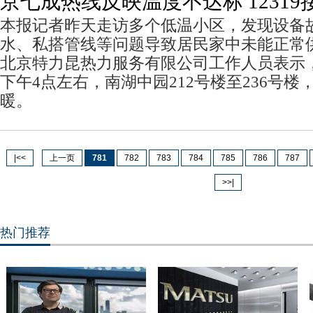
京七成热线反映温度不达标 1231
本报记者昨天走访多个低温小区，发现设备
水、私搭管线等问题导致居民家中未能正常
北京特力昆热力服务有限公司工作人员表示
下午4点左右，南湖中园212号楼至236号楼
暖。
|<<
上一页
781
782
783
784
785
786
787
>>|