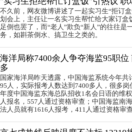
"实习生拒绝帮忙订盒饭"引热议 
不久前，网友微博讲述了一起实习生“拒订盒
划会上，主任让一名实习生帮忙给大家订盒
足倒也罢了，而“老人”欺负“新人”的往往是
务，如斟茶倒水、搞卫生之类的。
海洋局称7400余人争夺海监95职
多
国家海洋局昨天透露，中国海监系统今年共
95人，实际报考人数达到7400多人，很多岗
年度中国海监东海总队招收1名会日语的维权
人报名，557人通过资格审查；中国海监南
法人员就有1616人报考，411人通过资格审