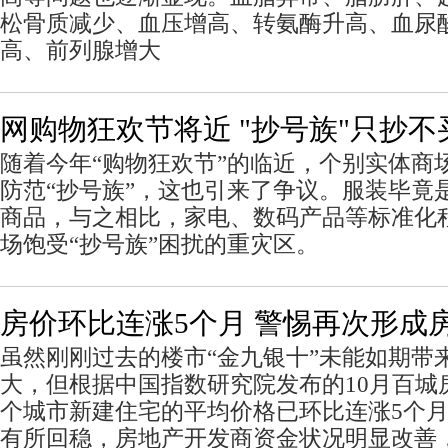
松骨质减少、血压增高、转氨酶升高、血尿
高、前列腺增大
网购物狂欢节将近 "抄号族"只抄
随着今年“购物狂欢节”的临近，个别实体商
防范“抄号族”，这也引来了争议。服装毕竟
商品，与之相比，家电、数码产品等标准化
场饱受“抄号族”困扰的重灾区。
房价环比连涨5个月 警惕再次形成
虽然刚刚过去的楼市“金九银十”未能如期带
大，但根据中国指数研究院发布的10月百城房
个城市新建住宅的平均价格已环比连涨5个
有所回稳，房地产开发商资金状况明显改善