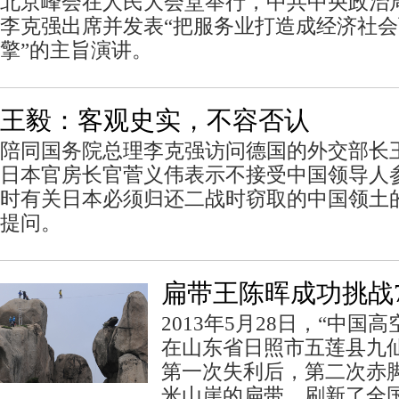
北京峰会在人民大会堂举行，中共中央政治
李克强出席并发表“把服务业打造成经济社
擎”的主旨演讲。
王毅：客观史实，不容否认
陪同国务院总理李克强访问德国的外交部长
日本官房长官菅义伟表示不接受中国领导人
时有关日本必须归还二战时窃取的中国领土
提问。
扁带王陈晖成功挑战7
2013年5月28日，“中国
在山东省日照市五莲县九
第一次失利后，第二次赤脚
米山崖的扁带，刷新了全国