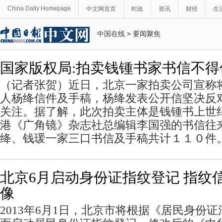
China Daily Homepage
中文网首页
时政
资讯
财经
生
中国在线
>
要闻聚焦
国家版权局:拍卖钱锺书家书信不
（记者张贺）近日，北京一家拍卖公司宣称
人杨绛信件及手稿，杨绛发表公开信坚决反
关注。据了解，此次拍卖主体是钱锺书上世
港《广角镜》杂志社总编辑李国强的书信往
绛、钱瑗一家三口书信及手稿共计１１０件
北京6月启动身份证指纹登记 指纹
像
2013年6月1日，北京市将根据《居民身份