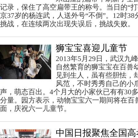
记录，保住了高空扁带王的称号。当日的“打
京37岁的杨连武，人送外号“不倒”。12时3
挑战，在连续两次出现失误后，挑战失败。
狮宝宝喜迎儿童节
2013年5月29日，武汉
自然繁育的狮宝宝在百兽
见到生人，虽有些胆怯，
风范，不时秀秀自己的小
声，萌态百出。4个月大的小家伙已有有30
分量。园方表示，动物宝宝六一期间将在百
面，庆祝六一儿童节。
中国日报聚焦全国高