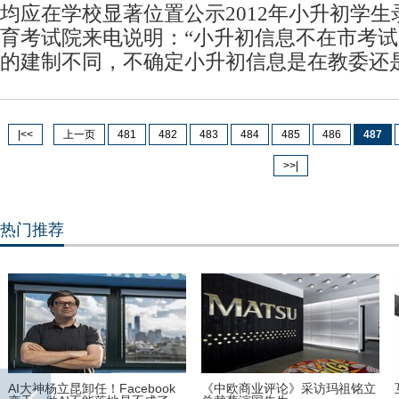
均应在学校显著位置公示2012年小升初学
育考试院来电说明：“小升初信息不在市考
的建制不同，不确定小升初信息是在教委还
|<<
上一页
481
482
483
484
485
486
487
>>|