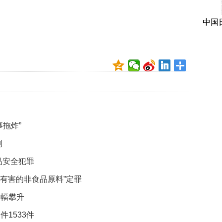
中国
拖炸”
判
品安全犯罪
、有害的非食品原料”定罪
大幅攀升
1533件