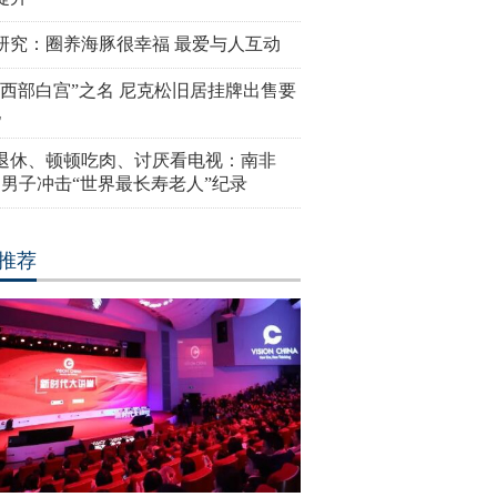
研究：圈养海豚很幸福 最爱与人互动
“西部白宫”之名 尼克松旧居挂牌出售要
亿
岁退休、顿顿吃肉、讨厌看电视：南非
4岁男子冲击“世界最长寿老人”纪录
推荐