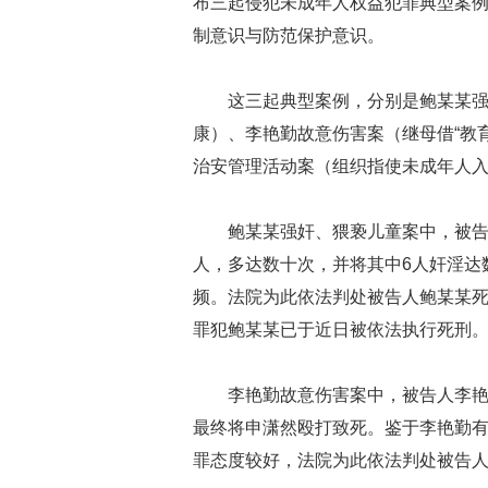
布三起侵犯未成年人权益犯罪典型案
制意识与防范保护意识。
这三起典型案例，分别是鲍某某
康）、李艳勤故意伤害案（继母借“教
治安管理活动案（组织指使未成年人
鲍某某强奸、猥亵儿童案中，被
人，多达数十次，并将其中
6
人奸淫达
频。法院为此依法判处被告人鲍某某
罪犯鲍某某已于近日被依法执行死刑
李艳勤故意伤害案中，被告人李艳
最终将申潇然殴打致死。鉴于李艳勤
罪态度较好，法院为此依法判处被告