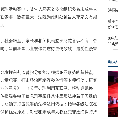
安管理活动案中，被告人邓家文多次组织多名未成年人
法国
诈勒索罪，数额巨大，法院为此判处被告人邓家文有期
曾有
千元。
价4
80
济、社会转型、家长和相关机构监护防范意识不高、管
11
影响，当前我国儿童被体罚虐待致伤致残、遭受性侵害
精彩
充分发挥审判监督指导职能，根据犯罪形势的新特点、
女儿童犯罪、打击整治网络淫秽色情等专项行动，研究
犯罪的意见》、《关于办理利用互联网、移动通讯终
、传播淫秽电子信息刑事案件具体应用法律若干问题的
件，明确了打击犯罪的法律适用依据；指导各级法院在
益保护优先原则，对侵犯未成年人权益犯罪始终保持严