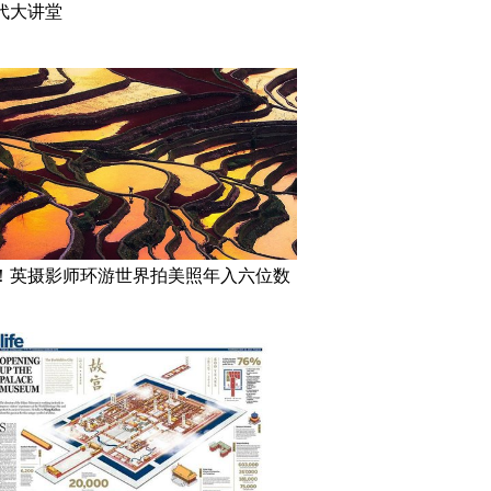
代大讲堂
！英摄影师环游世界拍美照年入六位数