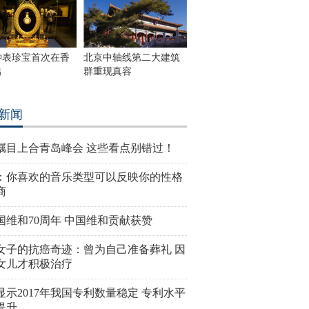
钟表珍宝首次在香
北京中轴线第二大建筑
出
群重现真容
新闻
瞩目上合青岛峰会 这些看点别错过！
：你喜欢的音乐类型可以反映你的性格
商
国维和70周年 中国维和贡献获赞
女子的抗癌奇迹：曾为自己准备葬礼 因
女儿才积极治疗
显示2017年我国专利数量稳定 专利水平
提升