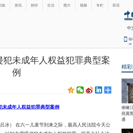
时政
资讯
财经
生活
图片
视频
专栏
双语
中
移
体
侵犯未成年人权益犯罪典型案
精彩
例
犯未成年人权益犯罪典型案例
俯瞰
燕翼
通
 吕冰）
在六一儿童节到来之际，最高人民法院今天公