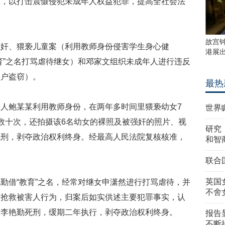
例，以打击震慑侵犯未成年人权益犯罪，提高全社会法
故宫
强奸、猥亵儿童案（利用教师身份侵害学生身心健
港展
育”之名打骂虐待继女）和邓家文组织未成年人进行违反
入户盗窃）。
最热
告人鲍某某利用教师身份，在两年多时间里猥亵幼女
7
世界
数十次，还拍摄该
6
名幼女的裸照及被强奸的照片、视
研究
死刑，剥夺政治权利终身。经最高人民法院复核核准，
和智
。
联合
英国
勤借“教育”之名，经常对继女申潇然进行打骂虐待，并
不舍
有抢救被害人行为，归案后如实供述主要犯罪事实，认
人李艳勤死刑，缓期二年执行，剥夺政治权利终身。
报告
不断