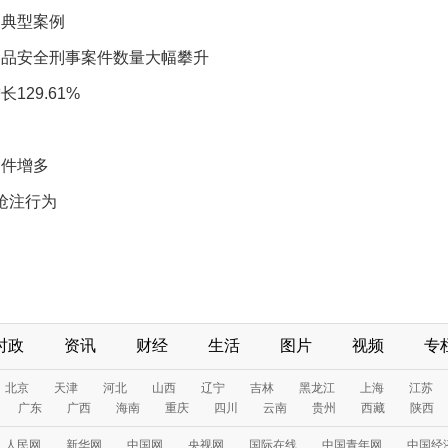
起典型案例
食品安全刑事案件数量大幅攀升
增长
129.61%
案件增多
抢注行为
时政
资讯
财经
生活
图片
视频
专
北京
天津
河北
山西
辽宁
吉林
黑龙江
上海
江苏
广东
广西
海南
重庆
四川
云南
贵州
西藏
陕西
人民网
新华网
中国网
央视网
国际在线
中国青年网
中国经