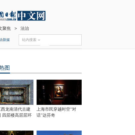
文聚焦
>
法治
动新媒
站内搜索
热图
江西龙南清代古建
上海市民穿越时空“对
围 四层楼高层层环
话”达芬奇