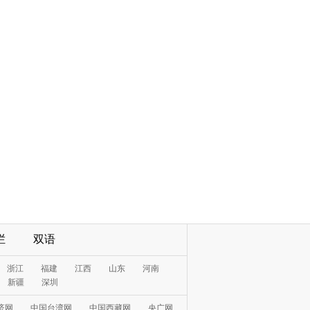
栏
双语
浙江
福建
江西
山东
河南
新疆
深圳
济网
中国台湾网
中国西藏网
央广网