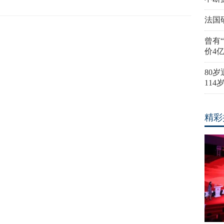
法国
曾有
价4
80
11
精彩