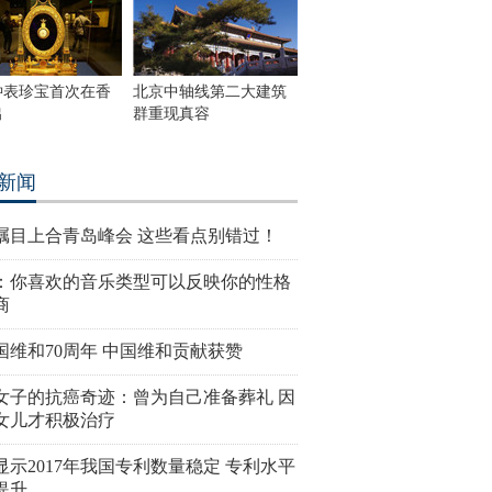
钟表珍宝首次在香
北京中轴线第二大建筑
出
群重现真容
新闻
瞩目上合青岛峰会 这些看点别错过！
：你喜欢的音乐类型可以反映你的性格
商
国维和70周年 中国维和贡献获赞
女子的抗癌奇迹：曾为自己准备葬礼 因
女儿才积极治疗
显示2017年我国专利数量稳定 专利水平
提升