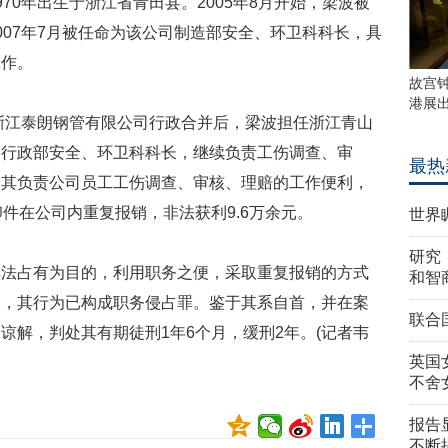
70年出生于浙江省青田县。2005年8月开始，梁波被
007年7月被任命为该公司制造部安全、环卫科科长，具
工作。
故宫
港展
、浙江泰朗钢管有限公司行政合并后，梁波担任浙江青山
司行政部安全、环卫科科长，继续负责工伤调查、审
最热
用其负责公司员工工伤调查、审核、理赔的工作便利，
件在公司内重复报销，非法获利9.6万余元。
世界
研究
非法占有为目的，利用职务之便，采取重复报销的方式
和智
大，其行为已构成职务侵占罪。鉴于其系自首，并在案
联合
谅解，判处其有期徒刑1年6个月，缓刑2年。(记者韦
英国
不舍
报告
不断