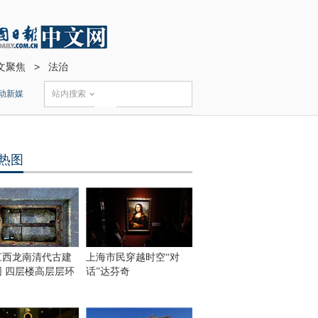
文聚焦
>
法治
动新媒
站内搜索
热图
江西龙南清代古建
上海市民穿越时空“对
围 四层楼高层层环
话”达芬奇