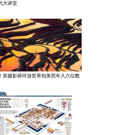
代大讲堂
！英摄影师环游世界拍美照年入六位数