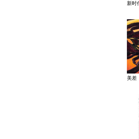
新时
美差