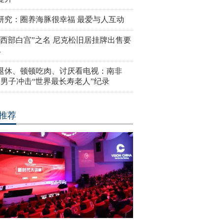
研究：圈养海豚很幸福 最爱与人互动
“西部白宫”之名 尼克松旧居挂牌出售要
亿
岁退休、顿顿吃肉、讨厌看电视：南非
4岁男子冲击“世界最长寿老人”纪录
推荐