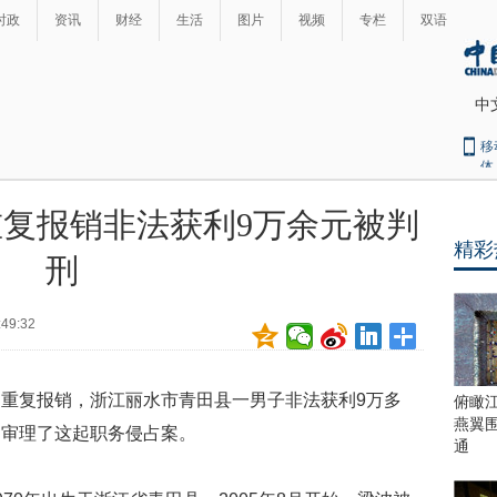
时政
资讯
财经
生活
图片
视频
专栏
双语
中
移
体
复报销非法获利9万余元被判
精彩
刑
:49:32
重复报销，浙江丽水市青田县一男子非法获利9万多
俯瞰
燕翼
庭审理了这起职务侵占案。
通