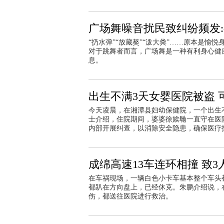
广场舞噪音扰民致纠纷频发
“扔水弹”“放藏獒”“泼大粪”……原本是
对于跳舞者而言，广场舞是一种有利身心健
息。
出生不满3天女婴医院被盗 
今天凌晨，在湘潭县妇幼保健院，一个出生
士介绍，住院期间，婆婆徐娭毑一直守在医
内部开展纠查，以消除安全隐患，确保医疗
成绵高速13车连环相撞 致3
在车祸现场，一辆白色小卡车基本整个车头
都趴在方向盘上，已经休克。朱鹏介绍说，在
伤，都送往医院进行救治。