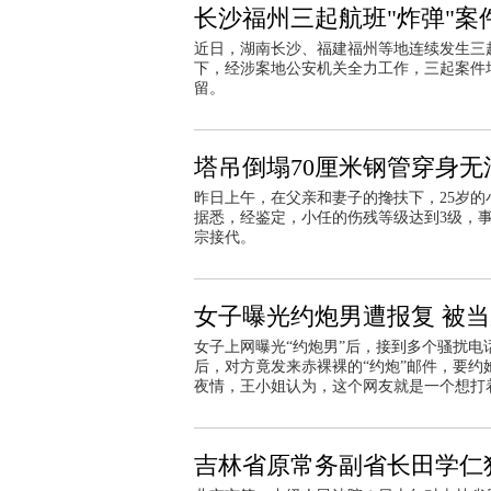
长沙福州三起航班"炸弹"
近日，湖南长沙、福建福州等地连续发生三
下，经涉案地公安机关全力工作，三起案件
留。
塔吊倒塌70厘米钢管穿身无法
昨日上午，在父亲和妻子的搀扶下，25岁
据悉，经鉴定，小任的伤残等级达到3级，
宗接代。
女子曝光约炮男遭报复 被
女子上网曝光“约炮男”后，接到多个骚扰电话
后，对方竟发来赤裸裸的“约炮”邮件，要
夜情，王小姐认为，这个网友就是一个想打
吉林省原常务副省长田学仁