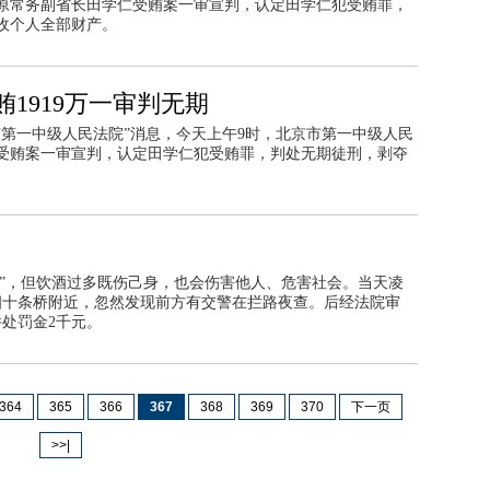
原常务副省长田学仁受贿案一审宣判，认定田学仁犯受贿罪，
收个人全部财产。
1919万一审判无期
第一中级人民法院”消息，今天上午9时，北京市第一中级人民
受贿案一审宣判，认定田学仁犯受贿罪，判处无期徒刑，剥夺
少”，但饮酒过多既伤己身，也会伤害他人、危害社会。当天凌
四十条桥附近，忽然发现前方有交警在拦路夜查。后经法院审
处罚金2千元。
364
365
366
367
368
369
370
下一页
>>|