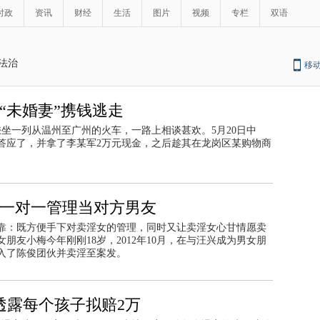
时政
资讯
财经
生活
图片
视频
专栏
双语
法治
移
“未婚妻”携钱逃走
乘坐一列从温州至广州的火车，一路上相谈甚欢。5月20日中
答应了，并拿了李某军2万元现金，之后趁其在龙岗区某购物商
 一对一管理当对方男友
靠：既方便手下对卖淫女的管理，同时又让卖淫女心甘情愿卖
友小梅今年刚刚18岁，2012年10月，在与汪兴成为男女朋
入了陈俊团伙并卖淫至案发。
透露每个孩子拟赔2万