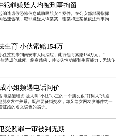
案件犯罪嫌疑人均被刑事拘留
起编造虚假恐怖信息威胁民航安全案件。在公安部部署指挥
均迅速告破，犯罪嫌疑人谭某某、谢某和王某被依法刑事拘
生育 小伙索赔154万
的小任拄拐来到南安市人民法院，此行他将索赔154万元。”
事故造成他截瘫、终身残疾，并丧失性功能和生育能力，无法传
当成小姐频遇电话问价
 电话遭曝光 被人叫“小姐”小王的一个朋友跟“好男人”沟通
约她朋友发生关系。既然要征婚交友，却又给女网友发邮件约一
着征婚的名义骗色的骗子。
犯受贿罪一审被判无期