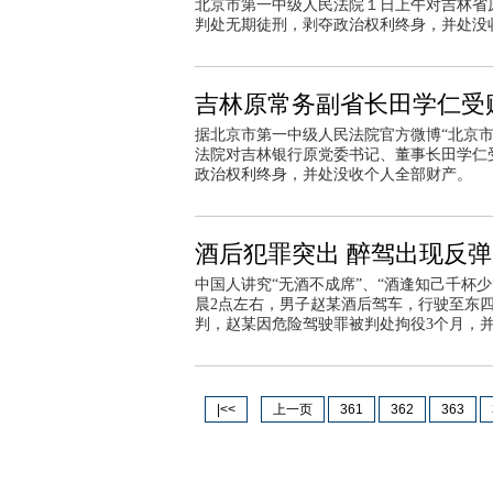
北京市第一中级人民法院１日上午对吉林省
判处无期徒刑，剥夺政治权利终身，并处没
吉林原常务副省长田学仁受贿
据北京市第一中级人民法院官方微博“北京市
法院对吉林银行原党委书记、董事长田学仁
政治权利终身，并处没收个人全部财产。
酒后犯罪突出 醉驾出现反弹
中国人讲究“无酒不成席”、“酒逢知己千杯
晨2点左右，男子赵某酒后驾车，行驶至东
判，赵某因危险驾驶罪被判处拘役3个月，并
|<<
上一页
361
362
363