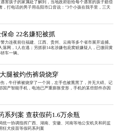
名遇害孩子的家属处了解到，当地政府欲给每个遇害的孩子赔偿
者，打电话的男子用岳阳市口音说：“3个小孩在我手里，三天
保命 22名嫌犯被抓
精干警力连夜前往福建、江西、贵州、云南等多个省市展开追捕。
人落网，1人在逃；另抓获14名涉嫌包庇窝赃嫌疑人，已缴回黄
小轿车一辆。
 大腿被灼伤裤袋烧穿
灼伤，牛仔裤被烧穿了一个洞，左手也被熏黑了，并无大碍。记
部国产智能手机，电池已严重膨胀变形，手机的某些部件亦因
系列案 查获假药1.6万余瓶
局统一协调指挥广西、湖南、安徽、河南等地公安机关和药监
用狂犬疫苗等假药系列案