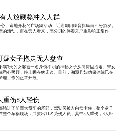
:有人放藏獒冲入人群
愉悦身心、遍地开花的广场舞活动，近期却因噪音扰民而纠纷频发。
康的活动，而在旁人看来，高分贝的伴奏乐严重影响正常作
可疑女子抱走无人盘查
不满3天的女婴被一名身份不明的神秘女子从病房里抱走。宋女
院悉心照顾，晚上睡在病床边。目前，湘潭县妇幼保健院已在
护理工作的正常开展。
人重伤8人轻伤
都钻进了前面大货车的尾部，驾驶员被方向盘卡住，整个身子
整个车祸现场，共救出11名受伤人员，其中3人重伤，8人轻