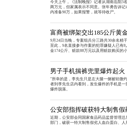
今天上午，《法制晚报》记者从湖南岳阳3
两万元，但家属表示不同意。张年勇告诉记
内准备90万，如果报警，就等待收尸。
富商被绑架交出185公斤黄金
9月24日当晚，专案组兵分三路共30余名
至此，9名直接参与作案的犯罪嫌疑人已有8
金174公斤、赃款88万元以及用赃款购买的
男子手机揣裤兜里爆炸起火
”所幸的是，李先生只是左大腿一侧被轻微
者到李先生店内看到，发生爆炸的手机是一
爆炸脱落。
公安部指挥破获特大制售假药
近期，公安部会同国家食品药品监督管理总
部门，破获一特大制售假劣人血白蛋白、人