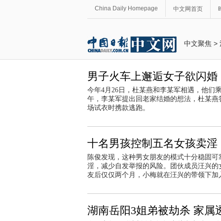
China Daily Homepage
中文网首页
中文聚焦
>
男子火车上邂逅女子欲闪婚 
今年4月26日，杜某燕和李某军相遇，他们
午，李某军提出回老家结婚的想法，杜某燕
场试衣时携款逃跑。
十名男孩控制五名女孩卖淫
陈俊发现，这种男女朋友的模式十分稳固可
淫，减少自发举报的风险。团伙成员汪兴的女朋
友后仅仅两个月，小梅就在汪兴的带领下加
湖南岳阳3姐弟被劫杀 家属