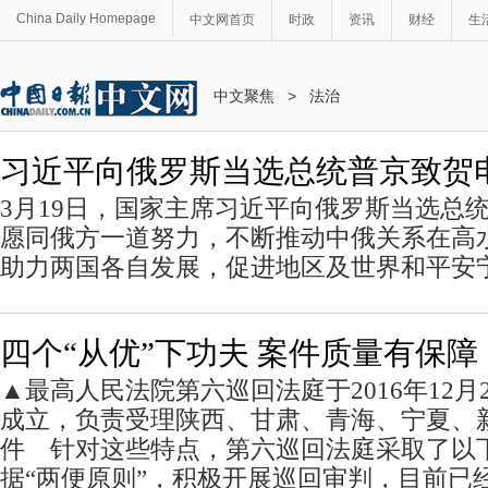
China Daily Homepage
中文网首页
时政
资讯
财经
生
中文聚焦
>
法治
习近平向俄罗斯当选总统普京致贺
3月19日，国家主席习近平向俄罗斯当选总
愿同俄方一道努力，不断推动中俄关系在高
助力两国各自发展，促进地区及世界和平安
四个“从优”下功夫 案件质量有保障
▲最高人民法院第六巡回法庭于2016年12月
成立，负责受理陕西、甘肃、青海、宁夏、
件 针对这些特点，第六巡回法庭采取了
据“两便原则”，积极开展巡回审判，目前已