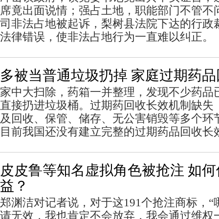
席竟出面说情；强占土地，职能部门不管不
司非法占地被起诉，梨树县法院下达的行政
法律错误，使非法占地行为一直难以纠正。
多被当普通垃圾扔掉 家庭过期药
家中大扫除，药箱一并整理，发现不少药品
直接扔进垃圾桶。过期药回收长效机制缺
及回收、保管、储存、无公害销毁等多个环
目前我国还没有建立完整的过期药品回收长
皮皮鲁等知名虚拟角色被抢注 如何
益？
郑渊洁对记者说，对于这191个抢注商标，
请无效，我也肯定不会放弃，我会通过维权