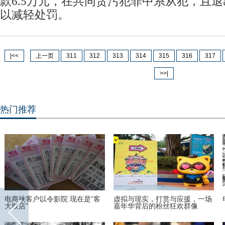
款6.5万元，在共同贪污犯罪中系从犯，且
以减轻处罚。
|<<
上一页
311
312
313
314
315
316
317
>>|