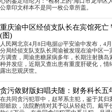
心的鉴定结论为：“检材上的‘海口市龙华区
公章印文样本不是同一枚公章所盖。
重庆渝中区经侦支队长在宾馆死亡 
(图)
人民网北京4月8日电据@平安渝中发布，4
分局经侦支队支队长周渝被发现在渝中区一
方调查，周渝患糖尿病多年，长期注射胰岛
种并发症，近期又查出患有重度肝硬化，情
露出悲观厌世。
贪污敛财版妇唱夫随：财务科长五年
在共同贪污犯罪中，赵琴系主犯，鉴于其归
部赃款，法院酌情对其予以从轻处罚。戴平