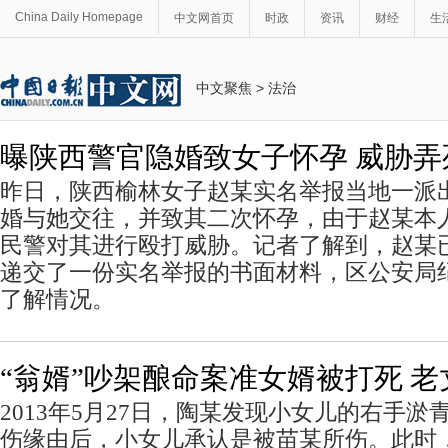
China Daily Homepage
中文网首页
时政
资讯
财经
生
中文聚焦
>
法治
曝陕西警官隐婚致女子怀孕 威胁
昨日，陕西榆林女子赵某实名举报当地一派
婚与她交往，并致其二次怀孕，由于赵某本
民警对其进行殴打威胁。记者了解到，赵某
递交了一份实名举报的书面材料，区公安局
了解情况。
“翁婿”吵架酿命案准女婿被打死 老
2013年5月27日，陶某发现小女儿的右手
伤缘由后，小女儿承认是被苗某所伤。此时