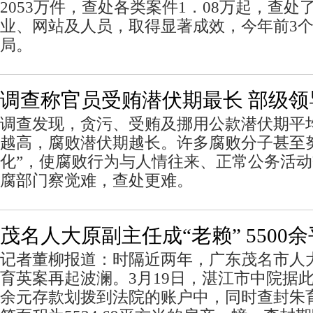
2053万件，查处各类案件1．08万起，查
业、网站及人员，取得显著成效，今年前3
局。
调查称官员受贿潜伏期最长 部级
调查发现，贪污、受贿及挪用公款潜伏期平
越高，腐败潜伏期越长。许多腐败分子甚至
化”，使腐败行为与人情往来、正常公务活
腐部门察觉难，查处更难。
茂名人大原副主任成“老赖” 5500
记者董柳报道：时隔近两年，广东茂名市人
育英案再起波澜。3月19日，湛江市中院据此
余元存款划拨到法院的账户中，同时查封朱