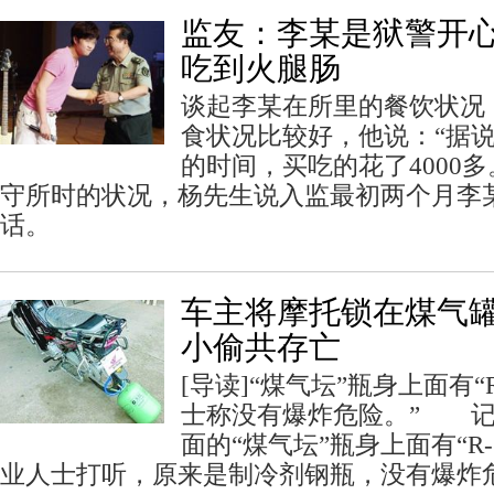
监友：李某是狱警开心
吃到火腿肠
谈起李某在所里的餐饮状况
食状况比较好，他说：“据
的时间，买吃的花了4000
守所时的状况，杨先生说入监最初两个月李
话。
车主将摩托锁在煤气罐
小偷共存亡
[导读]“煤气坛”瓶身上面有“
士称没有爆炸危险。” 记
面的“煤气坛”瓶身上面有“R
业人士打听，原来是制冷剂钢瓶，没有爆炸