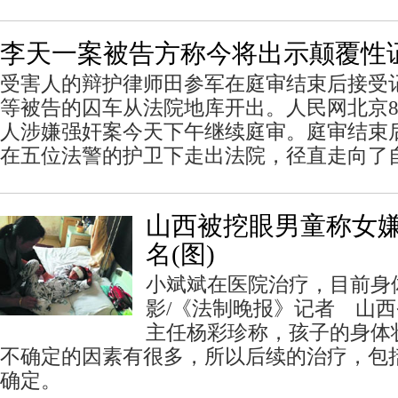
李天一案被告方称今将出示颠覆性证
受害人的辩护律师田参军在庭审结束后接受
等被告的囚车从法院地库开出。人民网北京8月
人涉嫌强奸案今天下午继续庭审。庭审结束后
在五位法警的护卫下走出法院，径直走向了
山西被挖眼男童称女
名(图)
小斌斌在医院治疗，目前身
影/《法制晚报》记者 山
主任杨彩珍称，孩子的身体
不确定的因素有很多，所以后续的治疗，包
确定。