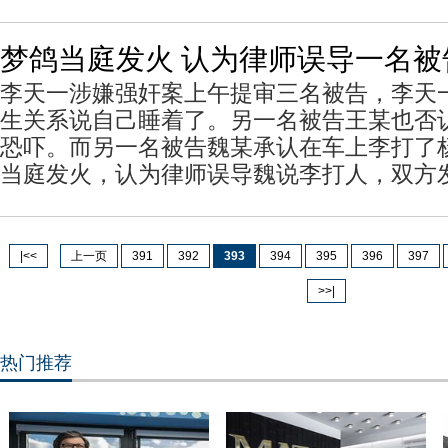
梦鸽当庭发火 认为律师误导一名
李天一涉嫌强奸案上午提审三名被告，李天
生关系说自己睡着了。另一名被告王某也否
恐吓。而另一名被告魏某承认在车上李打了
当庭发火，认为律师误导魏说李打人，双方
|<<
上一页
391
392
393
394
395
396
397
>>|