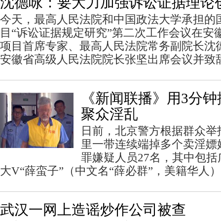
沈德咏：要大力加强诉讼证据理论
今天，最高人民法院和中国政法大学承担的
目“诉讼证据规定研究”第二次工作会议在安
项目首席专家、最高人民法院常务副院长沈
安徽省高级人民法院院长张坚出席会议并致
《新闻联播》用3分钟
聚众淫乱
日前，北京警方根据群众举
里一带连续端掉多个卖淫嫖
罪嫌疑人员27名，其中包
大V“薛蛮子”（中文名“薛必群”，美籍华人
武汉一网上造谣炒作公司被查