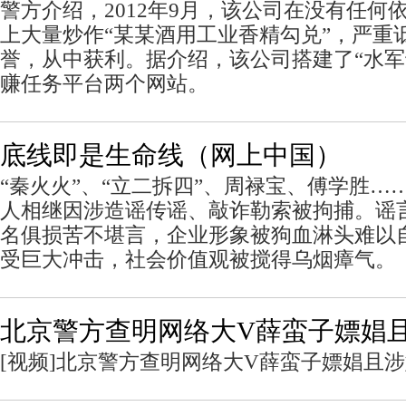
警方介绍，2012年9月，该公司在没有任何
上大量炒作“某某酒用工业香精勾兑”，严重
誉，从中获利。据介绍，该公司搭建了“水军十
赚任务平台两个网站。
底线即是生命线（网上中国）
“秦火火”、“立二拆四”、周禄宝、傅学胜…
人相继因涉造谣传谣、敲诈勒索被拘捕。谣
名俱损苦不堪言，企业形象被狗血淋头难以
受巨大冲击，社会价值观被搅得乌烟瘴气。
北京警方查明网络大V薛蛮子嫖娼
[视频]北京警方查明网络大V薛蛮子嫖娼且