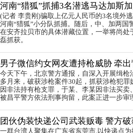
河南“猎狐”抓捕3名潜逃马达加斯
(记者 李贵刚)骗取上亿元人民币的3名境外
河南“猎狐”小分队抓捕。随后，中、加两国
在安齐拉贝市的具体潜藏位置，一举将尚处
磊抓获。
男子微信约女网友遭持枪威胁 牵出
今天下午，北京警方通报，自深入开展缉枪
多月来，破获涉枪案件30起，抓获涉枪犯罪
因非法持有枪支罪，于某、李某因非法买卖
被昌平警方依法刑事拘留，此案正进一步审
团伙伪装快递公司武装贩毒 警方破获
一群台湾人聚集在广东省东莞市,以快递点为