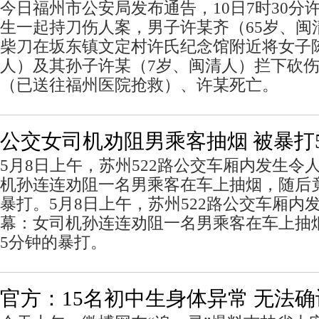
今日福州市公安局发布通告，10日7时30分
生一起持刀伤人案，男子许某齐（65岁、闽
柴刀在坂东镇文定村许氏纪念馆附近将女子陈
人）及其孙子许某（7岁、闽清人）拦下砍
（已送往福州医院抢救）、许某死亡。
公交女司机劝阻男乘客抽烟 被暴打
5月8日上午，苏州522路公交车厢内发生令
机孙连连劝阻一名男乘客在车上抽烟，随后
暴打。5月8日上午，苏州522路公交车厢内
幕：女司机孙连连劝阻一名男乘客在车上抽
5分钟的暴打。
官方：15名初中生身体异常 无法