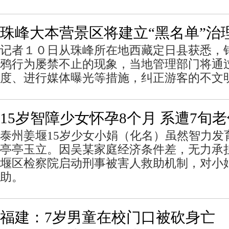
珠峰大本营景区将建立“黑名单”治
记者１０日从珠峰所在地西藏定日县获悉，
鸦行为屡禁不止的现象，当地管理部门将通过
度、进行媒体曝光等措施，纠正游客的不文
15岁智障少女怀孕8个月 系遭7旬
泰州姜堰15岁少女小娟（化名）虽然智力发
亭亭玉立。因吴某家庭经济条件差，无力承
堰区检察院启动刑事被害人救助机制，对小
助。
福建：7岁男童在校门口被砍身亡