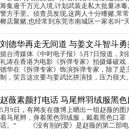
筹集逾千万元入境,计划武装走私大批量冰毒,
警方手里。侦查员发现,这两人十分嗜赌,常
榔店聚赌,也经常到东莞市南城区一家名叫“
刘德华再走无间道 与姜文斗智斗勇
据台湾媒体《中时电子报》5月7日报道，刘
礼涛在香港为电影《拆弹专家》拍摄爆破戏
德华在《拆弹专家》饰演拆弹专家，除了是
制，笑言这次要与姜武比拼演技，压力很大
赵薇素颜打电话 马尾辫羽绒服黑
5月9日，有网友在微博上晒出一组赵薇的图
着马尾辫，身着黑色羽绒服，戴着黑色口罩
话。” 《没有别的爱》是赵薇的第二部电