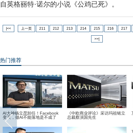
自英格丽特·诺尔的小说《公鸡已死》。
|<<
上一页
211
212
213
214
215
216
217
>>|