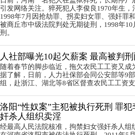
日前，河南一名犯人在监狱猝死，长期停尸
引发网络关注。猝死犯人李俊良1970年生
1998年7月因抢劫罪、拐卖妇女罪、强奸罪
被商丘市中级法院判处无期徒刑，1998年10
刑。
人社部曝光10起欠薪案 最高被判
随着春节的脚步临近，拖欠农民工工资又成
据了解，日前，人力社保部会同公安部等9部
组，赴浙江、湖北等8省区督查农民工工资
洛阳“性奴案”主犯被执行死刑 罪
奸杀人组织卖淫
经最高人民法院核准，拘禁妇女强奸杀人组织
在河南省洛阳市被依法执行死刑。2011年5