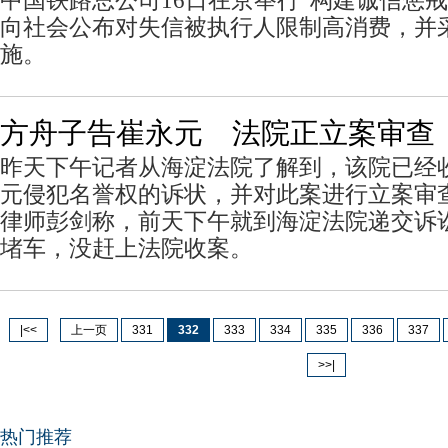
中国铁路总公司16日在京举行“构建诚信惩
向社会公布对失信被执行人限制高消费，并
施。
方舟子告崔永元 法院正立案审查
昨天下午记者从海淀法院了解到，该院已经
元侵犯名誉权的诉状，并对此案进行立案审
律师彭剑称，前天下午就到海淀法院递交诉
堵车，没赶上法院收案。
|<<
上一页
331
332
333
334
335
336
337
>>|