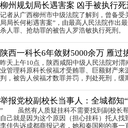
柳州规划局长遇害案 凶手被执行死
记者从广西柳州市中级法院了解到，曾备受
局局长何彬遇害案”，由最高人民法院作出
杀人罪、抢劫罪的被告人罗浩敏执行死刑。
陕西一科长6年敛财5000余万 雁
昨天上午10点，陕西咸阳中级人民法院对渭
业管理科原科长侯福才受贿罪、巨额财产来
判，被告人侯福才数罪并罚，判处死刑，缓
举报党校副校长当事人：全城都知“
” 虽然有人质疑挂科不需要找到副校长
自己就是因为这个原因（担心挂科）托人
李佳告诉成都商报记者，她和秦国刚的事一