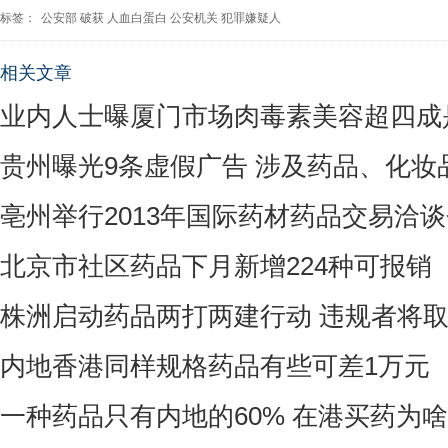
标签：
公安部
破获
人血白蛋白
公安机关
犯罪嫌疑人
相关文章
业内人士曝厦门市场肉毒素美容超四成
贵州曝光9条虚假广告 涉及药品、化妆
亳州举行2013年国际药材药品交易洽
北京市社区药品下月新增224种可报销
株洲启动药品两打两建行动 违规者将
内地香港同样规格药品有些可差1万元
一种药品只有内地的60% 在港买药为