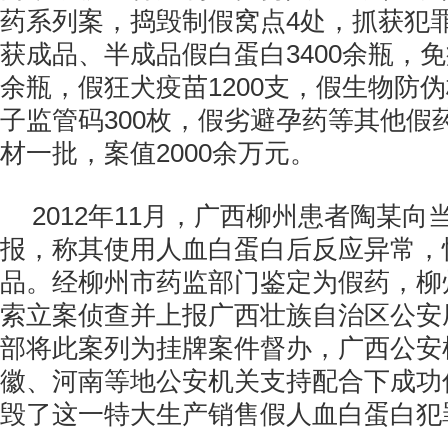
药系列案，捣毁制假窝点4处，抓获犯罪
获成品、半成品假白蛋白3400余瓶，免
余瓶，假狂犬疫苗1200支，假生物防伪
子监管码300枚，假劣避孕药等其他假
材一批，案值2000余万元。
2012年11月，广西柳州患者陶某
报，称其使用人血白蛋白后反应异常，
品。经柳州市药监部门鉴定为假药，柳
索立案侦查并上报广西壮族自治区公安
部将此案列为挂牌案件督办，广西公安
徽、河南等地公安机关支持配合下成功
毁了这一特大生产销售假人血白蛋白犯