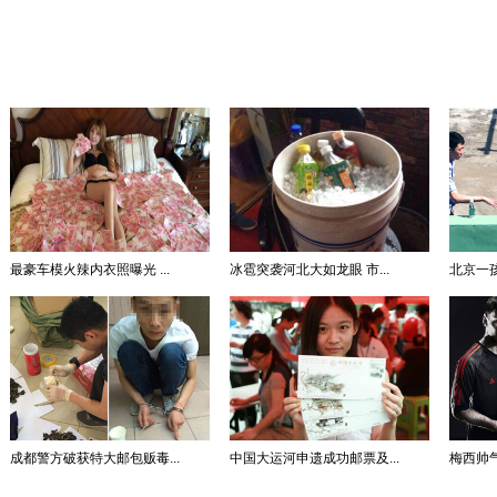
最豪车模火辣内衣照曝光 ...
冰雹突袭河北大如龙眼 市...
北京一孩
成都警方破获特大邮包贩毒...
中国大运河申遗成功邮票及...
梅西帅气