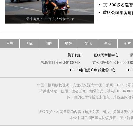
京1300多名巡
重庆公司集赞请
“最牛电动车”一车六人惊险出行
首页
国际
国内
财经
文化
生活
图片
关于我们
互联网举报中心
视听节目许可证0108263
京公网安备11010500008
12300电信用户申诉受理中心
1
中国日报网版权说明：凡注明来源为“中国日报网：XXX（
许禁止转载、使用，违者必究。如需使用，请与010-8488
体，目的在于传播更多信息，其他媒体如
版权保护：本网登载的内容（包括文字、图片、多媒体资讯
未经中国日报网事先协议授权，禁止转载使用。给