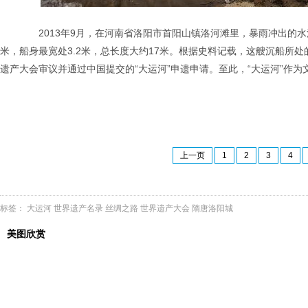
2013年9月，在河南省洛阳市首阳山镇洛河滩里，暴雨冲出的水
米，船身最宽处3.2米，总长度大约17米。根据史料记载，这艘沉船所处
遗产大会审议并通过中国提交的“大运河”申遗申请。至此，“大运河”作
上一页
1
2
3
4
标签：
大运河
世界遗产名录
丝绸之路
世界遗产大会
隋唐洛阳城
美图欣赏