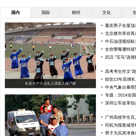
国内
国际
财经
文化
重庆男子在屋顶养
北京楼市库存再
中石油违规招标
女协警曝遭特巡
武汉:"宝马"连
高考考生作文“
软饮13年高增长
长安大学毕业生上演雷人僵尸舞
中央气象台暴雨
专题：2014全
深圳公车改革拍
广州高校学生百
司机为报复城管锁
男子为买房净身